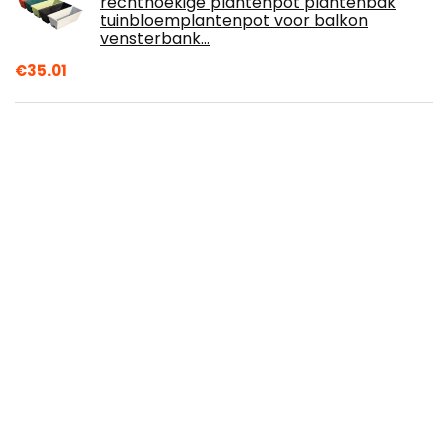
rechthoekige plantenpot plantenbak
tuinbloemplantenpot voor balkon
vensterbank…
€
35.01
Mooie en individuele tuindecoratie,
bloempot van gevlamd hout
€
49.00
Relaxdays, irrigatie van grote
oppervlakken tot 700 m², bereik van 15 m,
360°, gazonsproeier, groene
impulssproeier…
€
9.90
SYTZTOOLS 3.50-8 GROEN 14" PUNCTURE
PROOF LANCERING TROLLEY WIEL SOLIDE
BAND 20MM BORE