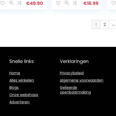
€
49.90
€
16.99
1
2
→
Snelle links
Verklaringen
Home
Privacybeleid
Alles winkelen
algemene voorwaarden
Blogs
Gelieerde
openbaarmaking
Onze webshops
Adverteren