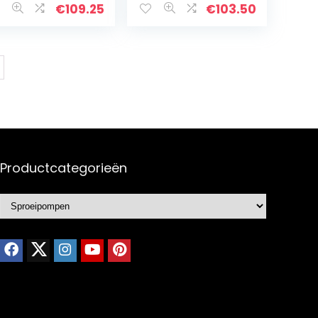
4000 l/u, max.
€
109.25
€
103.50
druk 4,5 bar…
Productcategorieën