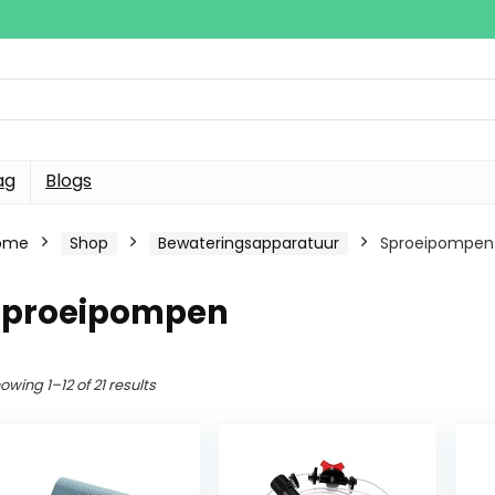
ag
Blogs
ome
Shop
Bewateringsapparatuur
Sproeipompen
Sproeipompen
owing 1–12 of 21 results