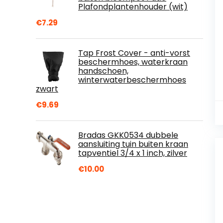
Plafondplantenhouder (wit)
€
7.29
Tap Frost Cover - anti-vorst
beschermhoes, waterkraan
handschoen,
winterwaterbeschermhoes
zwart
€
9.69
Bradas GKK0534 dubbele
aansluiting tuin buiten kraan
tapventiel 3/4 x 1 inch, zilver
€
10.00