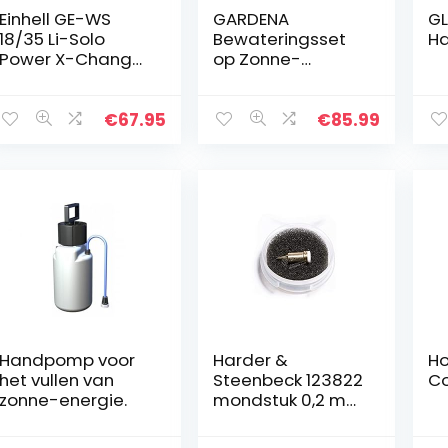
Einhell GE-WS
GARDENA
GL
18/35 Li-Solo
Bewateringsset
Ha
Power X-Change
op Zonne-
(lithium-ionen,
energie
automatische
AquaBloom:
pomp voor
Bewateringssyste
€
67.95
€
85.99
gewasbeschermi
em op zonne-
ngsmiddel/mests
energie voor
tof…
balkon- en
kuipplanten…
Handpomp voor
Harder &
Ho
het vullen van
Steenbeck 123822
Co
zonne-energie.
mondstuk 0,2 mm
evolution, grafo,
focus, Infinity