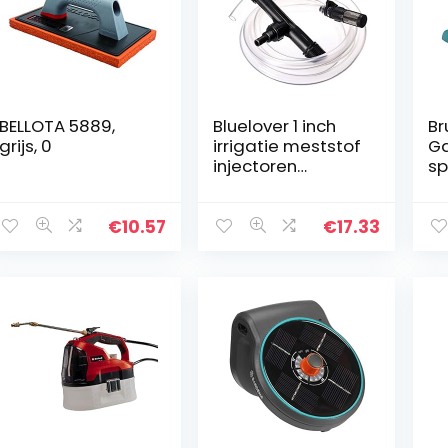
BELLOTA 5889,
Bluelover 1 inch
Br
grijs, 0
irrigatie meststof
G
injectoren
sp
apparaat filterkit
vo
Venturi-buis
sp
€
10.57
€
17.33