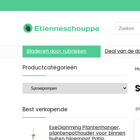
Search
for:
Bladeren door rubrieken
Deal van de d
Productcategorieën
H
Best verkopende
Sh
ExeQianming Plantenhanger,
plantenpothouder voor binnen
buiten bloempot Patio