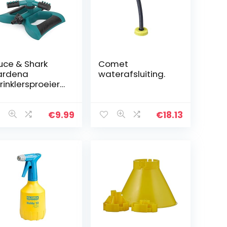
uce & Shark
Comet
ardena
waterafsluiting.
rinklersproeier
or gazon, tuin,
rinkler
€
9.99
€
18.13