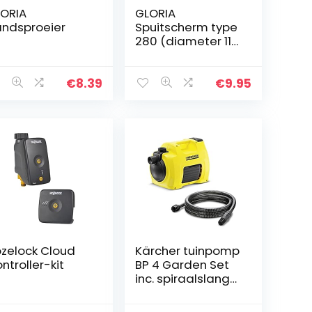
ORIA
GLORIA
ndsproeier
Spuitscherm type
280 (diameter 110
mm)
€
8.39
€
9.95
zelock Cloud
Kärcher tuinpomp
ntroller-kit
BP 4 Garden Set
inc. spiraalslang
3,5 m (1000 W,
wateropbrengst