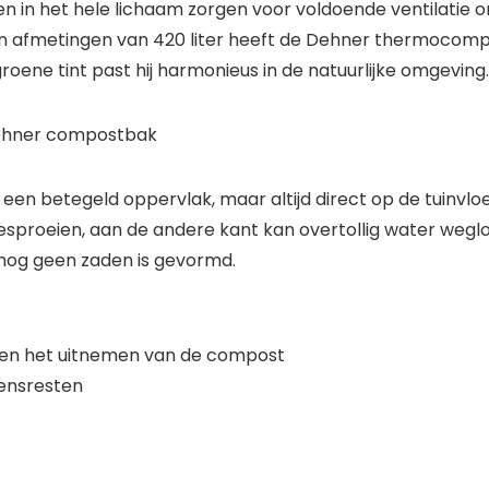
ten in het hele lichaam zorgen voor voldoende ventilati
ijn afmetingen van 420 liter heeft de Dehner thermocomp
roene tint past hij harmonieus in de natuurlijke omgeving.
Dehner compostbak
een betegeld oppervlak, maar altijd direct op de tuinv
oeien, aan de andere kant kan overtollig water weglop
nog geen zaden is gevormd.
en het uitnemen van de compost
tensresten