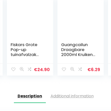
Fiskars Grote
Guangcailun
Pop-up
Draagbare
tuinafvalzak
2000ml Kruiken
met
Gebreide Winter
handgrepen,
Warm Hand
opvouwbaar,
Warmer water
€
24.90
€
6.29
volume 219 l,
Bag Knitting
hoogte: 70 cm,
Kleding
breedte: 56 cm,
zwart/oranje…
Description
Additional information