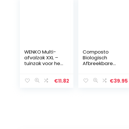
WENKO Multi-
Composto
afvalzak XXL –
Biologisch
tuinzak voor het
Afbreekbare
vervoer van
GFT-/Containerz
groengesneden
ak, Biobakzak,
afval, bladeren,
Papier, 140 Liter,
€
11.82
€
39.95
hout,
60 stuks
polypropyleen,
67 x 78 x 67…