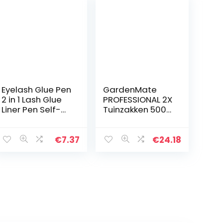
Eyelash Glue Pen
GardenMate
2 in 1 Lash Glue
PROFESSIONAL 2X
Liner Pen Self-
Tuinzakken 500L
Adhesive
van stevig
Eyeliner
polypropyleenw
Waterproof Non
eefsel (PP)
€
7.37
€
24.18
Magnetic
Eyelash Pen