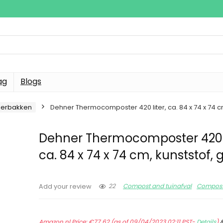
ag
Blogs
erbakken
Dehner Thermocomposter 420 liter, ca. 84 x 74 x 74 c
Dehner Thermocomposter 420 l
ca. 84 x 74 x 74 cm, kunststof, 
22
Compost and tuinafval
Compost
Add your review
Amazon.nl Price:
€
77.62
(as of 09/04/2023 02:11 PST-
Details
)