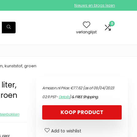
Nieuws en blogs lezen
0
verlanglijst
m, kunststof, groen
iter,
Amazon.nl Price:
€
77.62
(as of 09/04/2023
groen
02:11 PST-
Details
)
&
FREE Shipping
.
KOOP PRODUCT
eerbakken
Add to wishlist
&
FREE