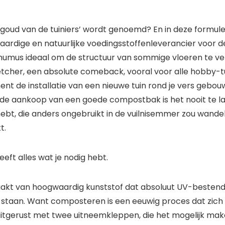
goud van de tuiniers’ wordt genoemd? En in deze formuler
dige en natuurlijke voedingsstoffenleverancier voor de p
 humus ideaal om de structuur van sommige vloeren te 
etcher, een absolute comeback, vooral voor alle hobby-t
ment de installatie van een nieuwe tuin rond je vers gebouwde
or de aankoop van een goede compostbak is het nooit te 
n hebt, die anders ongebruikt in de vuilnisemmer zou wande
t.
eft alles wat je nodig hebt.
t van hoogwaardig kunststof dat absoluut UV-bestendig
 staan. Want composteren is een eeuwig proces dat zich 
itgerust met twee uitneemkleppen, die het mogelijk m