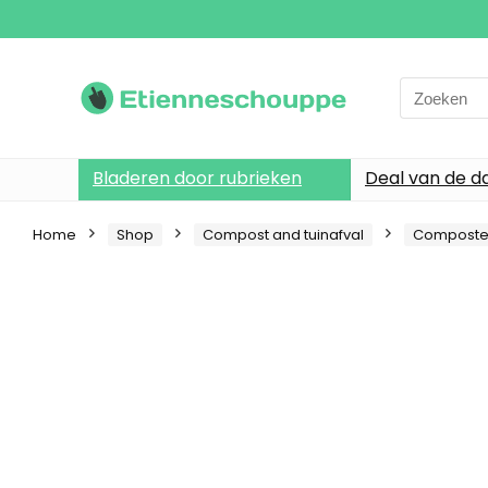
Search
for:
Bladeren door rubrieken
Deal van de d
Home
Shop
Compost and tuinafval
Composte