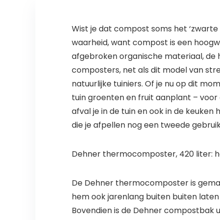
Wist je dat compost soms het ‘zwarte 
waarheid, want compost is een hoogwaar
afgebroken organische materiaal, de
composters, net als dit model van str
natuurlijke tuiniers. Of je nu op dit mo
tuin groenten en fruit aanplant – vo
afval je in de tuin en ook in de keuke
die je afpellen nog een tweede gebruik
Dehner thermocomposter, 420 liter: he
De Dehner thermocomposter is gemaak
hem ook jarenlang buiten buiten laten
Bovendien is de Dehner compostbak u