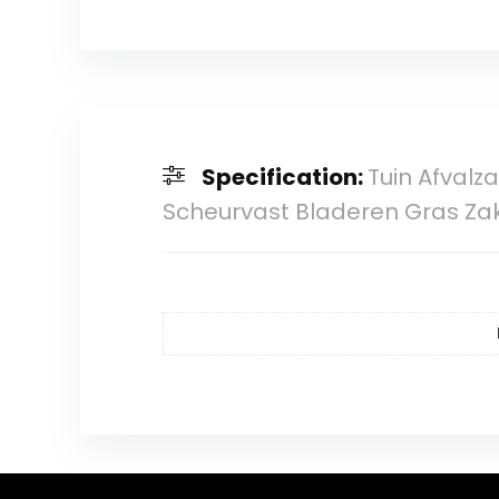
Specification:
Tuin Afvalz
Scheurvast Bladeren Gras Za