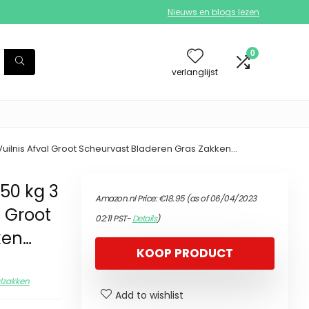
Nieuws en blogs lezen
0
verlanglijst
 Vuilnis Afval Groot Scheurvast Bladeren Gras Zakken…
 50 kg 3
Amazon.nl Price:
€
18.95
(as of 06/04/2023
l Groot
02:11 PST-
Details
)
ken…
KOOP PRODUCT
lzakken
Add to wishlist