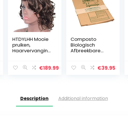
HTDYLHH Mooie
Composto
pruiken,
Biologisch
Haarvervanging
Afbreekbare
Pruik, pruiken
GFT-/Containerz
Europese en
ak, Biobakzak,
Amerikaanse
Papier, 140 Liter,
€
189.99
€
39.95
stijl, echt haar,
60 stuks
lang krullend
haar, bruin…
Description
Additional information