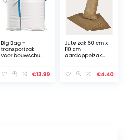
Big Bag –
Jute zak 60 cm x
transportzak
110 cm
voor bouwschut,
aardappelzak
hout, tuinafval,
graanzak zak
zand etc. –
van jute 50 kg
90x90x90 cm,
inhoud
€
13.99
€
4.40
draagvermogen
1000 kg (1)