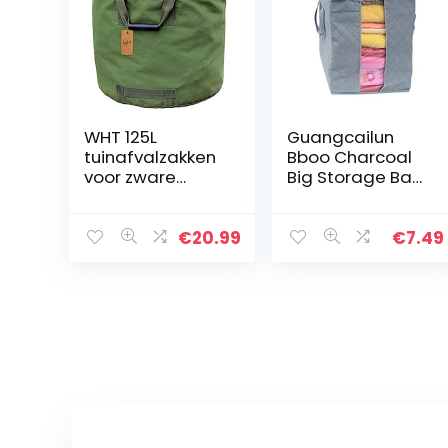
WHT 125L
Guangcailun
tuinafvalzakken
Bboo Charcoal
voor zware
Big Storage Bag
taken met
Kleding Bedding
handgrepen,
Set Kussens
groene bladzak
organisator, niet
€
20.99
€
7.49
met militaire
geweven
zeildoekweefsel
Organizer Box
(H45,7 cm,
Non Woven…
D55,8…