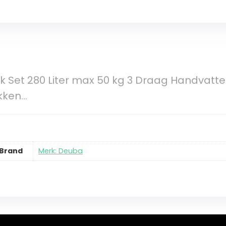
ak Set 280 Liter max 50 kg 3 Draag Handvatten
kken…
Brand
Merk: Deuba