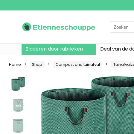
Search
for:
Bladeren door rubrieken
Deal van de d
Home
Shop
Compost and tuinafval
Tuinafval