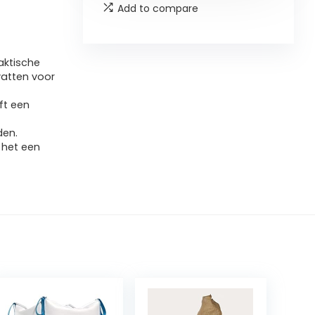
Add to compare
aktische
vatten voor
eft een
den.
t het een