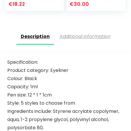
cm, Monsteramy
beheer van puin,
€
18.22
€
30.00
aarde, aid, etc…
Description
Additional information
Specification:
Product category: Eyeliner
Colour: Black
Capacity: 1ml
Pen size: 12 * 1 * 1cm
Style: 5 styles to choose from
Ingredients include: Styrene acrylate copolymer,
aqua, 1-2 propylene glycol, polyvinyl alcohol,
polysorbate 80,