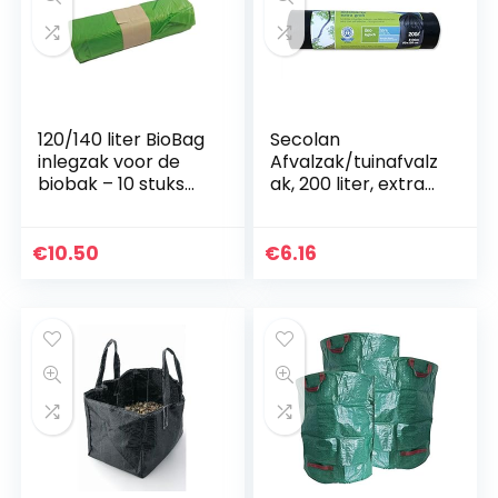
120/140 liter BioBag
Secolan
inlegzak voor de
Afvalzak/tuinafvalz
biobak – 10 stuks
ak, 200 liter, extra
composteerbaar
groot, extra sterk,
volgens EN 13432
100% recyclebaar, 1
rol/8 stuks
€
10.50
€
6.16