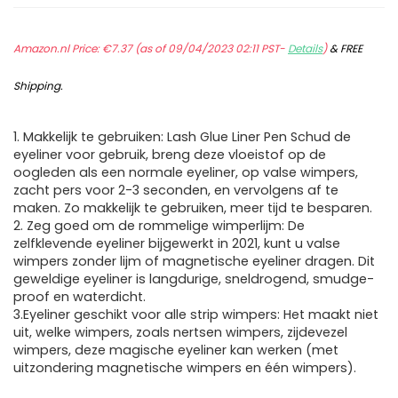
Amazon.nl Price:
€
7.37
(as of 09/04/2023 02:11 PST-
Details
)
&
FREE
Shipping
.
1. Makkelijk te gebruiken: Lash Glue Liner Pen Schud de
eyeliner voor gebruik, breng deze vloeistof op de
oogleden als een normale eyeliner, op valse wimpers,
zacht pers voor 2-3 seconden, en vervolgens af te
maken. Zo makkelijk te gebruiken, meer tijd te besparen.
2. Zeg goed om de rommelige wimperlijm: De
zelfklevende eyeliner bijgewerkt in 2021, kunt u valse
wimpers zonder lijm of magnetische eyeliner dragen. Dit
geweldige eyeliner is langdurige, sneldrogend, smudge-
proof en waterdicht.
3.Eyeliner geschikt voor alle strip wimpers: Het maakt niet
uit, welke wimpers, zoals nertsen wimpers, zijdevezel
wimpers, deze magische eyeliner kan werken (met
uitzondering magnetische wimpers en één wimpers).