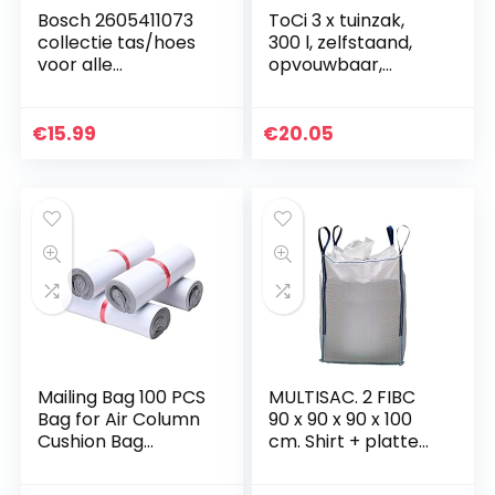
Bosch 2605411073
ToCi 3 x tuinzak,
collectie tas/hoes
300 l, zelfstaand,
voor alle
opvouwbaar,
versnipperaars
robuust,
tuinzakken, groen
afval, graszak,
€
15.99
€
20.05
bladzak,
tuinafvalzak
Mailing Bag 100 PCS
MULTISAC. 2 FIBC
Bag for Air Column
90 x 90 x 90 x 100
Cushion Bag
cm. Shirt + platte
Packing,
bodem, 1000 kg,
Afmetingen: 17 x 25
ideaal voor het