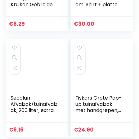
Kruiken Gebreide
cm. Shirt + platte
Winter Warm Hand
bodem, 1000 kg,
Warmer water Bag
ideaal voor het
Knitting Kleding
beheer van puin,
€
6.29
€
30.00
aarde, aid, etc…
Secolan
Fiskars Grote Pop-
Afvalzak/tuinafvalz
up tuinafvalzak
ak, 200 liter, extra
met handgrepen,
groot, extra sterk,
opvouwbaar,
100% recyclebaar, 1
volume 219 l,
rol/8 stuks
hoogte: 70 cm,
€
6.16
€
24.90
breedte: 56 cm,