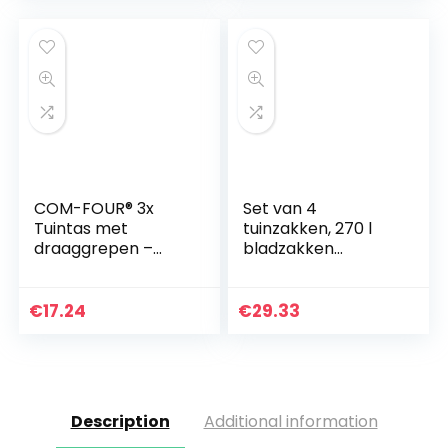
zwart/oranje…
COM-FOUR® 3x
Set van 4
Tuintas met
tuinzakken, 270 l
draaggrepen –
bladzakken
Opvouwbare
tuinafvalzakken
tuinafvalzak XL –
afvalzak zelfstaand
Scheurvaste
en opvouwbaar
€
17.24
€
29.33
opvouwbare
bladzakken
afvalbak voor
bladeren en…
Description
Additional information