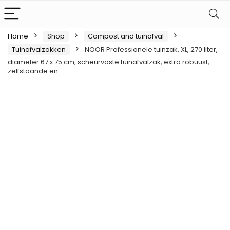
Home
Shop
Compost and tuinafval
Tuinafvalzakken
NOOR Professionele tuinzak, XL, 270 liter,
diameter 67 x 75 cm, scheurvaste tuinafvalzak, extra robuust,
zelfstaande en…