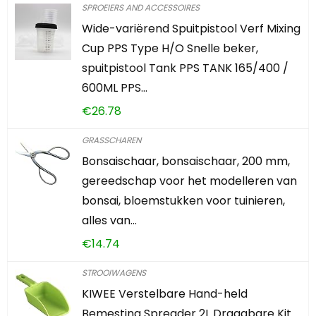
SPROEIERS AND ACCESSOIRES
Wide-variërend Spuitpistool Verf Mixing
Cup PPS Type H/O Snelle beker,
spuitpistool Tank PPS TANK 165/400 /
600ML PPS…
€
26.78
GRASSCHAREN
Bonsaischaar, bonsaischaar, 200 mm,
gereedschap voor het modelleren van
bonsai, bloemstukken voor tuinieren,
alles van…
€
14.74
STROOIWAGENS
KIWEE Verstelbare Hand-held
Bemesting Spreader 2L Draagbare Kit