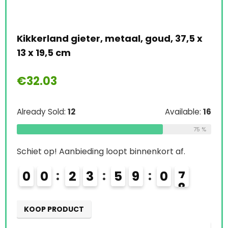
Kikkerland gieter, metaal, goud, 37,5 x
13 x 19,5 cm
Ems
vol
€
32.03
€
4
Already Sold:
12
Available:
16
en
75 %
Alre
Schiet op! Aanbieding loopt binnenkort af.
Schi
0
0
2
3
5
9
0
7
0
e:
46
KOOP PRODUCT
65 %