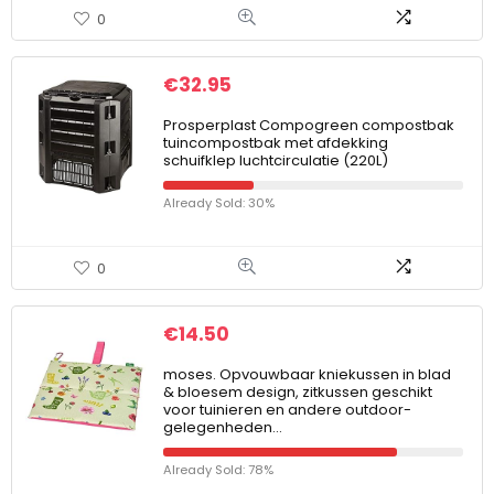
0
€
32.95
Prosperplast Compogreen compostbak
tuincompostbak met afdekking
schuifklep luchtcirculatie (220L)
Already Sold: 30%
0
€
14.50
moses. Opvouwbaar kniekussen in blad
& bloesem design, zitkussen geschikt
voor tuinieren en andere outdoor-
gelegenheden…
Already Sold: 78%