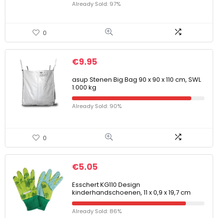
Already Sold: 97%
0
€
9.95
asup Stenen Big Bag 90 x 90 x 110 cm, SWL
1.000 kg
Already Sold: 90%
0
€
5.05
Esschert KG110 Design
kinderhandschoenen, 11 x 0,9 x 19,7 cm
Already Sold: 86%