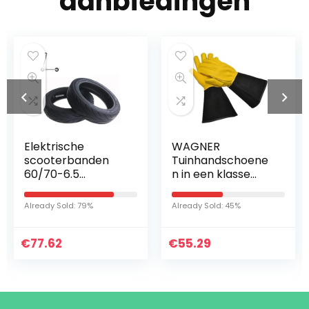
aanbiedingen
Elektrische
WAGNER
scooterbanden
Tuinhandschoene
60/70-6.5
n in een klasse
Explosieveilige
apart – Gold Leaf
vacuümbanden
Gloves – TOUGH
Already Sold: 79%
Already Sold: 45%
Verdikte antislip
TOUCH – Heren –
en slijtvast
Handschoenen
€
Geschikte
77.62
€
voor rozen…
55.29
scooterbanden…