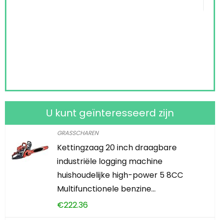
K
U kunt geïnteresseerd zijn
GRASSCHAREN
Kettingzaag 20 inch draagbare
industriële logging machine
huishoudelijke high-power 5 8CC
Multifunctionele benzine…
€
222.36