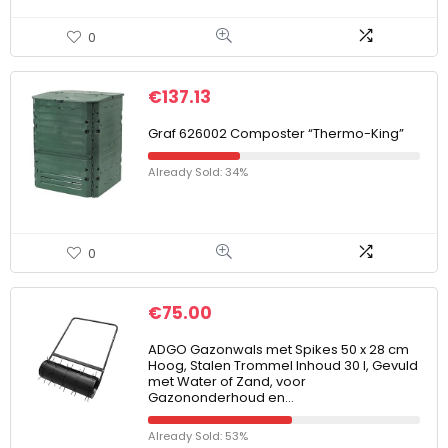
0
€
137.13
Graf 626002 Composter “Thermo-King”
Already Sold: 34%
0
€
75.00
ADGO Gazonwals met Spikes 50 x 28 cm
Hoog, Stalen Trommel Inhoud 30 l, Gevuld
met Water of Zand, voor
Gazononderhoud en…
Already Sold: 53%