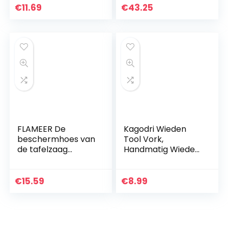
Hoge Veiligheid
€
11.69
€
43.25
Heldere
Verschijning Vast
voor Huis voor…
FLAMEER De
Kagodri Wieden
beschermhoes van
Tool Vork,
de tafelzaag
Handmatig Wieden
voorkomt effectief
Tool Massief
stof en vuil van 55
Houten Handvat en
mm.
Y-vormige RVS
€
15.59
€
8.99
Schop Nozzle
Ontwerp