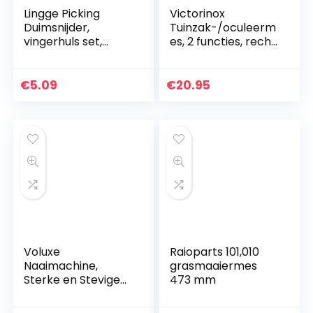
Lingge Picking
Victorinox
Duimsnijder,
Tuinzak-/oculeerm
vingerhuls set,
es, 2 functies, recht
picking-tool,
lemmet, schors
tuinduimsnijder,
verwijderaar, rood
fruit-
€
5.09
€
20.95
groententenkrukke
r,
oogstplantpicker…
Voluxe
Raioparts 101,010
Naaimachine,
grasmaaiermes
Sterke en Stevige
473 mm
Hoge
Betrouwbaarheids