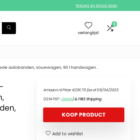
Nieuws en blogs lezen
0
verlanglijst
brede autobanden, vouwwagen, 90 l handwagen…
-
Amazon.nl Price:
€
291.79
(as of 09/04/2023
m,
02:14 PST-
Details
)
&
FREE Shipping
.
den,
KOOP PRODUCT
Add to wishlist