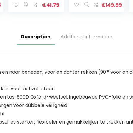
ort Shifter Mover
weerbestendig,
3
€
41.79
€
149.99
Easy Moves
300 kg
Furniture
draagvermogen
, transport van
zware…
Description
Additional information
n en naar beneden, voor en achter rekken (90 ° voor en 
kan voor zichzelf staan
 tas: 600D Oxford-weefsel, ingebouwde PVC-folie en sc
rgen voor dubbele veiligheid
il
ires sterker, flexibeler en gemakkelijker te trekken anti