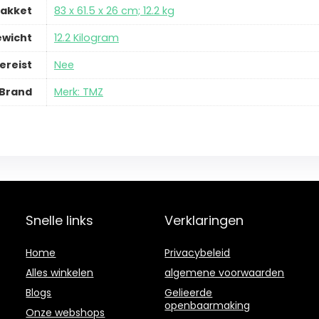
pakket
‎83 x 61.5 x 26 cm; 12.2 kg
ewicht
‎12.2 Kilogram
ereist
‎Nee
Brand
Merk: TMZ
Snelle links
Verklaringen
Home
Privacybeleid
Alles winkelen
algemene voorwaarden
Blogs
Gelieerde
openbaarmaking
Onze webshops