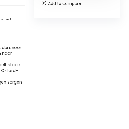
Add to compare
)
&
FREE
eden, voor
m naar
zelf staan
 Oxford-
ngen zorgen