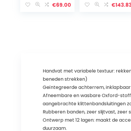
kilogram
Capaciteit
€
69.00
€
143.8
belastbaarheid
Trailer Transport
met tas
Canvas Stof
Vrijstaande…
Handvat met variabele textuur: rekke
beneden strekken)
Geïntegreerde achterrem, inklapbaar 
Afneembare en wasbare Oxford-stoffen
aangebrachte klittenbandsluitingen zo
Rubberen banden, zeer slijtvast, zeer st
Ontwerp met 12 lagen: maakt de accesso
duurzaam.