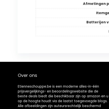
Afmetingen 
Itemg
Batterijen v
Over ons
Etienneschouppe.be is een moderne alles-in-één
prijsvergelijkings- en beoordelingswebsite die de
beste deals biedt die beschikbaar zijn op amazon en u
op de hoogte houdt via de laatst toegevoegde blogs.
Alle afbeeldingen zijn auteursrechtelijk beschermd