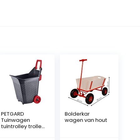
PETGARD
Bolderkar
Tuinwagen
wagen van hout
tuintrolley trolley
paardenhok
transportwagen