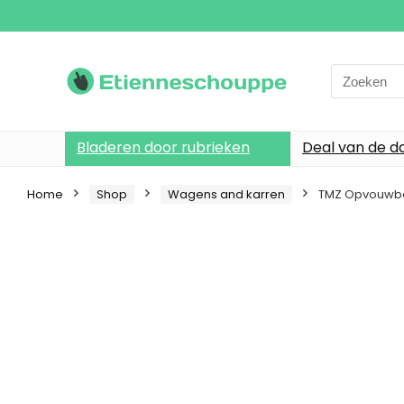
Search
for:
Bladeren door rubrieken
Deal van de d
Home
Shop
Wagens and karren
TMZ Opvouwbar