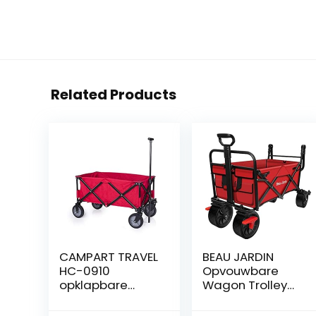
Related Products
CAMPART TRAVEL
BEAU JARDIN
HC-0910
Opvouwbare
opklapbare
Wagon Trolley
strandwagen /
Camping Cart
bolderkar – 70
met rem 150lbs