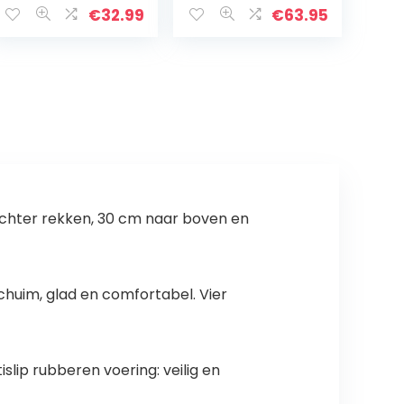
59 x 50 x 72 cm
€
32.99
€
63.95
76 liter zwart
achter rekken, 30 cm naar boven en
huim, glad en comfortabel. Vier
slip rubberen voering: veilig en