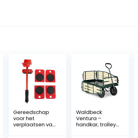
Gereedschap
Waldbeck
voor het
Ventura –
verplaatsen van
handkar, trolley,
zware
scharnierende
meubels,Transp
zijpanelen,