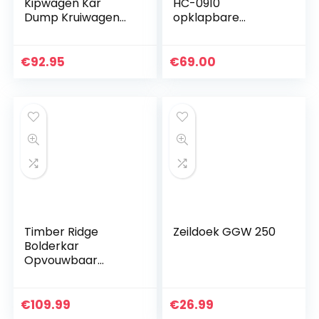
Kipwagen Kar
HC-0910
Dump Kruiwagen
opklapbare
Trolley 300kg
strandwagen /
Kipper Trailer
bolderkar – 70
Groen Stevig
kilogram
€
92.95
€
69.00
Pneumatische
belastbaarheid
Banden 4 Wielen
met tas
Timber Ridge
Zeildoek GGW 250
Bolderkar
Opvouwbaar
Vouwwagen
Transportwagen
Strandwagen
€
109.99
€
26.99
Tuinwagen Groot