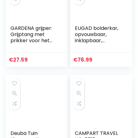
GARDENA grijper:
EUGAD bolderkar,
Grijptang met
opvouwbaar,
prikker voor het
inklapbaar,
rugontlastend
transportkar,
verzamelen van
handwagen met 4
gevallen fruit of
wieltjes, voor
€
27.59
€
76.99
afval, voor links-
camping, winkelen,
en…
belastbaar tot…
Deuba Tuin
CAMPART TRAVEL