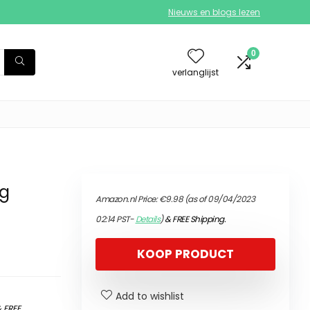
Nieuws en blogs lezen
0
verlanglijst
ag
Amazon.nl Price:
€
9.98
(as of 09/04/2023
02:14 PST-
Details
)
&
FREE Shipping
.
KOOP PRODUCT
Add to wishlist
&
FREE