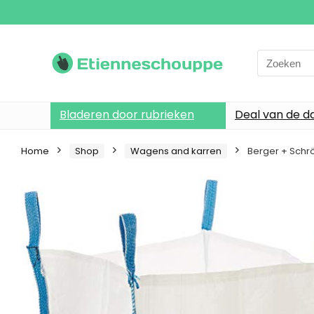
Search
for:
Bladeren door rubrieken
Deal van de d
Home
Shop
Wagens and karren
Berger + Schr