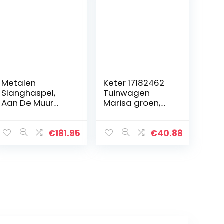
Metalen
Keter 17182462
Slanghaspel,
Tuinwagen
Aan De Muur
Marisa groen,
Gemonteerde
capaciteit
Slangdoos Met
capaciteit: 55 l
Deksel, Outdoor
€
181.95
€
40.88
Tuinslang
Opbergrek,
Metalen Slang
Opbergkar…