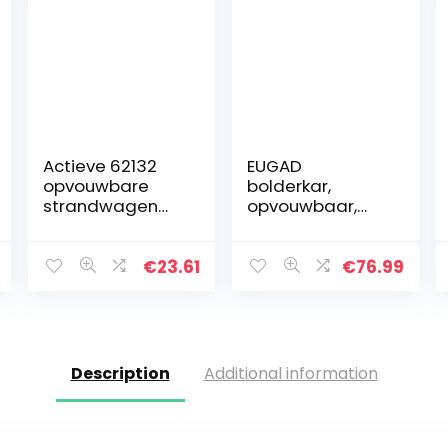
Actieve 62132
EUGAD
opvouwbare
bolderkar,
strandwagen
opvouwbaar,
Beach, 35 x 45 x
inklapbaar,
100 cm
transportkar,
handwagen
€
23.61
€
76.99
met 4 wieltjes,
voor camping,
winkelen,
belastbaar tot…
Description
Additional information