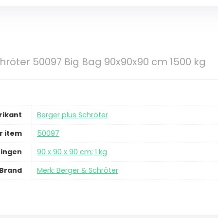
hröter 50097 Big Bag 90x90x90 cm 1500 kg
rikant
‎Berger plus Schröter
 item
‎50097
ingen
‎90 x 90 x 90 cm; 1 kg
Brand
Merk: Berger & Schröter