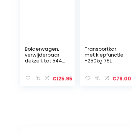
Bolderwagen,
Transportkar
verwijderbaar
met kiepfunctie
dekzeil, tot 544
-250kg 75L
kg belastbaar,
tuinkar
€
125.95
€
79.00