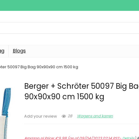
ag
Blogs
öter 50097 Big Bag 90x90x90 cm 1500 kg
Berger + Schröter 50097 Big B
90x90x90 cm 1500 kg
28
Wagens and karren
Add your review
Amazon.nl Price:
€
9.98
(as of 09/04/2023 02:14 PST-
Details
)