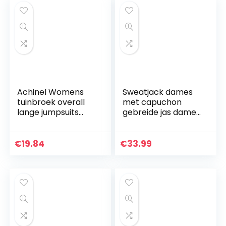
Achinel Womens
Sweatjack dames
tuinbroek overall
met capuchon
lange jumpsuits
gebreide jas dames
playsuit broek
lange capuchon
strappy vintage
gebreide trui
mouwloze riem
dames oversized
€
19.84
€
33.99
broek baggy broek
gebreide cardigan
gebreide…