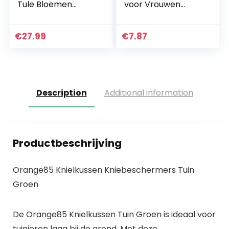
Tule Bloemen
voor Vrouwen
Prinses Jurk Kids
Mannen, Half Korte
Halloween
Schort voor Server
Verjaardag Avond
Ober Serveerster,
€
27.99
€
7.87
Optocht Fancy
Diepe Zakken
Dress Up…
voor…
Description
Additional information
Productbeschrijving
Orange85 Knielkussen Kniebeschermers Tuin
Groen
De Orange85 Knielkussen Tuin Groen is ideaal voor
tuinieren laag bij de grond. Met deze