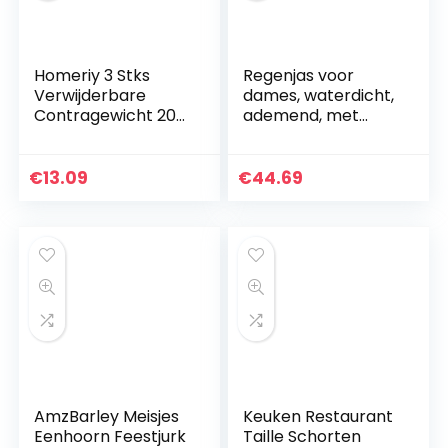
Homeriy 3 Stks
Regenjas voor
Verwijderbare
dames, waterdicht,
Contragewicht 20G
ademend, met
10G Telefoon
capuchon, softshell
Balhoofd
jas voor dames,
Stabilisator
regenjas voor
€
13.09
€
44.69
Balanceren
dames,
Kalibratiegewicht
waterdicht…
Voor DJI…
AmzBarley Meisjes
Keuken Restaurant
Eenhoorn Feestjurk
Taille Schorten