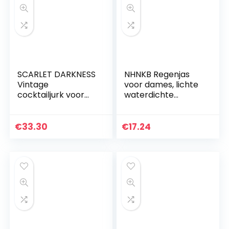
SCARLET DARKNESS
NHNKB Regenjas
Vintage
voor dames, lichte
cocktailjurk voor
waterdichte
dames, korte
regenjas,
mouwen, met PU-
opvouwbare
lederen riem,
outdoor windjas
€
33.30
€
17.24
gothic steampunk-
met capuchon
jurk