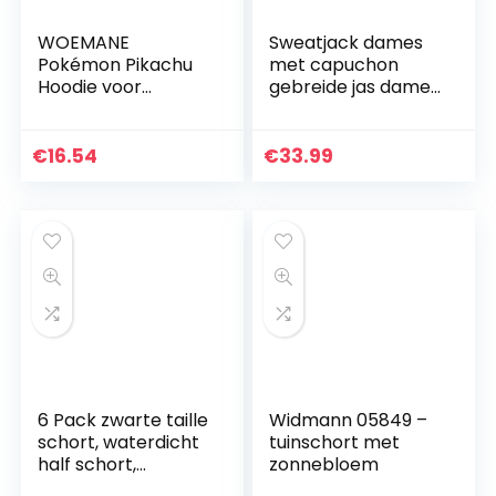
WOEMANE
Sweatjack dames
Pokémon Pikachu
met capuchon
Hoodie voor
gebreide jas dames
kinderen,
lange capuchon
tweedelige set
gebreide trui
dames oversized
€
16.54
€
33.99
gebreide cardigan
gebreide…
6 Pack zwarte taille
Widmann 05849 –
schort, waterdicht
tuinschort met
half schort,
zonnebloem
serveerster schort