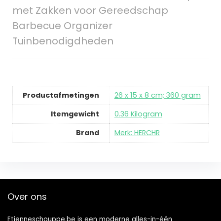
met Zakken voor Gereedschap
Barbecue Organizer
Tuinbenodigdheden
Productafmetingen
‎26 x 15 x 8 cm; 360 gram
Itemgewicht
‎0.36 Kilogram
Brand
Merk: HERCHR
Over ons
Etienneschouppe.be is een moderne alles-in-één