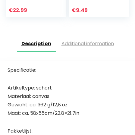
voor mannen en
vrouwen met 3
€
22.99
€
9.49
zakken, chef-kok…
Description
Additional information
Specificatie:
Artikeltype: schort
Materiaal: canvas
Gewicht: ca. 362 g/12,8 oz
Maat: ca. 58x55cm/22.8×21.7in
Pakketlijst: