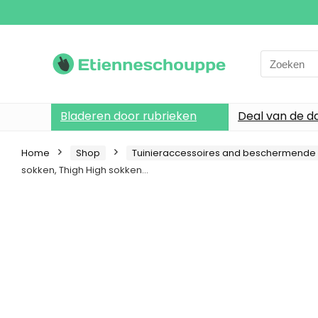
Search
for:
Bladeren door rubrieken
Deal van de d
Home
Shop
Tuinieraccessoires and beschermende 
sokken, Thigh High sokken…