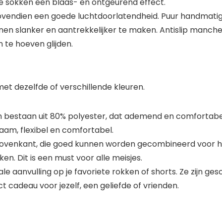
 sokken een blaas- en ontgeurend effect.
vendien een goede luchtdoorlatendheid. Puur handmatig
en slanker en aantrekkelijker te maken. Antislip manch
 te hoeven glijden.
et dezelfde of verschillende kleuren.
n bestaan uit 80% polyester, dat ademend en comfortabel
aam, flexibel en comfortabel.
ovenkant, die goed kunnen worden gecombineerd voor het 
en. Dit is een must voor alle meisjes.
le aanvulling op je favoriete rokken of shorts. Ze zijn g
ct cadeau voor jezelf, een geliefde of vrienden.