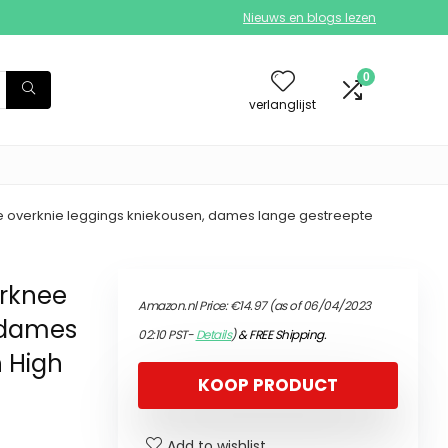
Nieuws en blogs lezen
0
verlanglijst
 overknie leggings kniekousen, dames lange gestreepte
erknee
Amazon.nl Price:
€
14.97
(as of 06/04/2023
, dames
02:10 PST-
Details
)
&
FREE Shipping
.
h High
KOOP PRODUCT
Add to wishlist