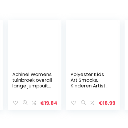
Achinel Womens
Polyester Kids
tuinbroek overall
Art Smocks,
lange jumpsuits
Kinderen Artist
playsuit broek
Schorten met
strappy vintage
lange mouwen,
mouwloze riem
Lange mouw
€
19.84
€
16.99
broek baggy
Peuter Schort
broek
(Paars, S)