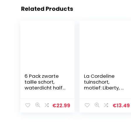
Related Products
6 Pack zwarte
La Cordeline
taille schort,
tuinschort,
waterdicht half
motief: Liberty, 7
schort,
zakken, H34 x 64
serveerster
cm, rood, 2 x 64 x
schort voor
34 cm
€
22.99
€
13.49
mannen en
vrouwen met 3
zakken, chef-
kok…