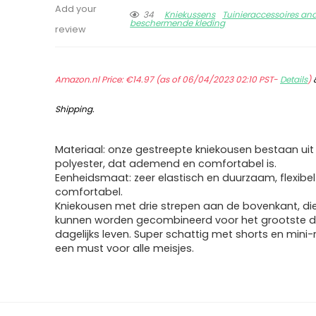
Add your
34
Kniekussens
Tuinieraccessoires an
beschermende kleding
review
Amazon.nl Price:
€
14.97
(as of 06/04/2023 02:10 PST-
Details
)
Shipping
.
Materiaal: onze gestreepte kniekousen bestaan ui
polyester, dat ademend en comfortabel is.
Eenheidsmaat: zeer elastisch en duurzaam, flexibel
comfortabel.
Kniekousen met drie strepen aan de bovenkant, di
kunnen worden gecombineerd voor het grootste de
dagelijks leven. Super schattig met shorts en mini-r
een must voor alle meisjes.