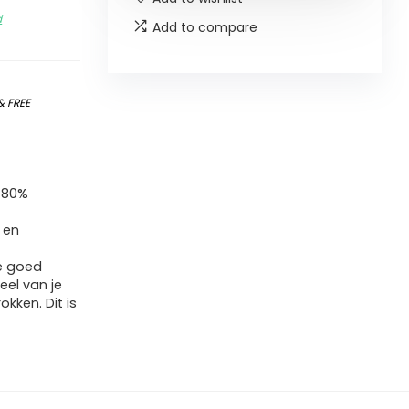
d
Add to compare
&
FREE
t 80%
 en
e goed
el van je
okken. Dit is