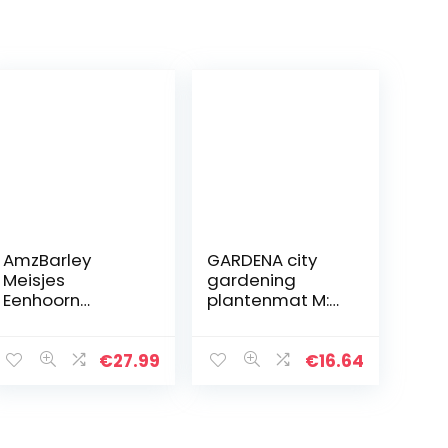
AmzBarley
GARDENA city
Meisjes
gardening
Eenhoorn
plantenmat M:
Feestjurk Tule
Onderlaag voor
Bloemen Prinses
planten en
Jurk Kids
verpotten,
€
27.99
€
16.64
Halloween
waterafstotend
Verjaardag
geweven textiel,
Avond Optocht
100 x 120 cm…
Fancy Dress Up…