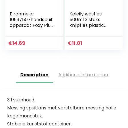
Birchmeier
Keleily wasfles
10937507handspuit
500ml 3 stuks
apparaat Foxy Plus,
knijpfles plastic
0,5 l
spuitfles
plantenwasfles
met smalle mond
€
14.69
€
11.01
voor planten,
bloemen…
Description
Additional information
3 l vulinhoud.
Messing spuitlans met verstelbare messing holle
kegelmondstuk.
Stabiele kunststof container.