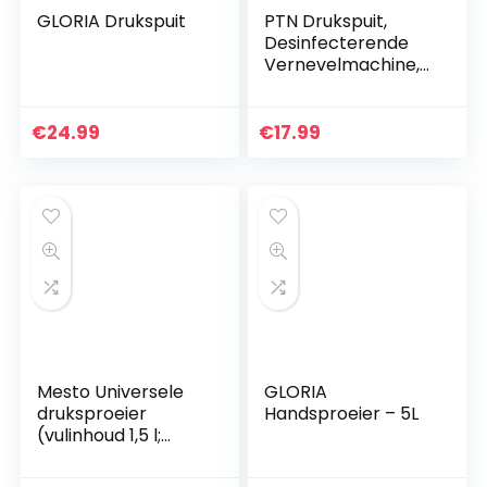
GLORIA Drukspuit
PTN Drukspuit,
Desinfecterende
Vernevelmachine,
Desinfectiespray,
Onkruid, Insecten
Doden, De Bloemen
€
24.99
€
17.99
Water Geven…
Mesto Universele
GLORIA
druksproeier
Handsproeier – 5L
(vulinhoud 1,5 l;
kunststof;
mondstuk