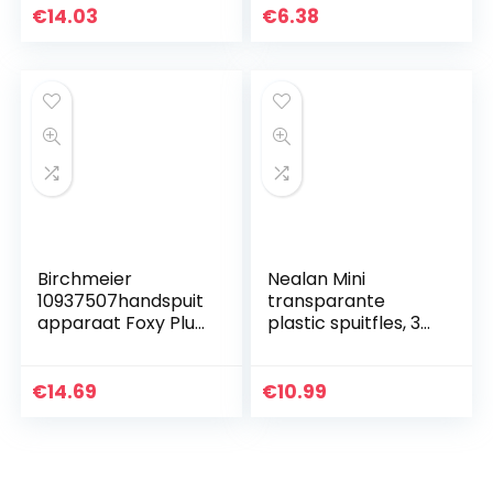
verstelbaar;
€
14.03
€
6.38
uitsluitend water;
met reservoir)
3130…
Birchmeier
Nealan Mini
10937507handspuit
transparante
apparaat Foxy Plus,
plastic spuitfles, 3
0,5 l
ml, leeg, zoete
parfumverstuiver
voor het reinigen,
€
14.69
€
10.99
reizen, etherische…