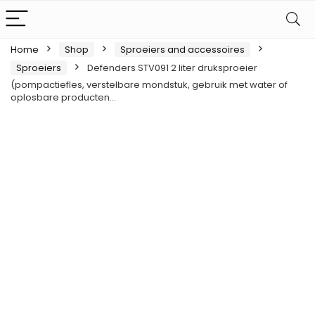
Home
Shop
Sproeiers and accessoires
Sproeiers
Defenders STV091 2 liter druksproeier
(pompactiefles, verstelbare mondstuk, gebruik met water of
oplosbare producten…