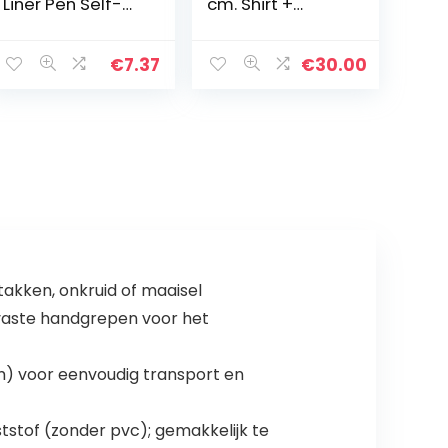
Liner Pen Self-
cm. Shirt +
Adhesive
platte bodem,
Eyeliner
1000 kg, ideaal
Waterproof Non
voor het beheer
€
7.37
€
30.00
Magnetic
van puin, aarde,
Eyelash Pen
aid, etc…
takken, onkruid of maaisel
rvaste handgrepen voor het
) voor eenvoudig transport en
stof (zonder pvc); gemakkelijk te