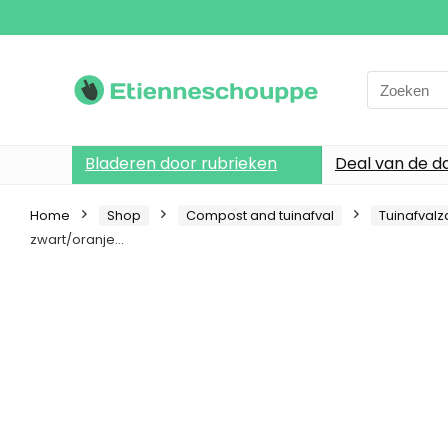
Search
for:
Bladeren door rubrieken
Deal van de d
Home
Shop
Compost and tuinafval
Tuinafval
zwart/oranje…