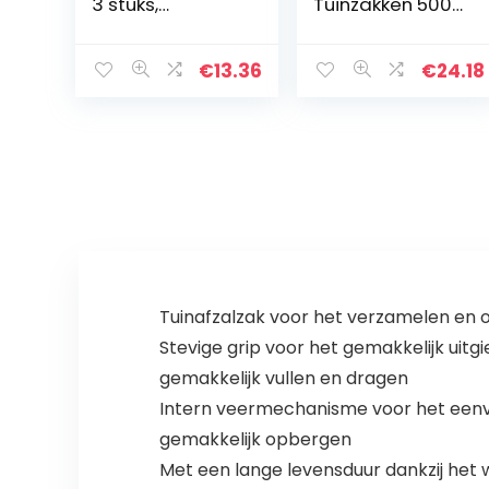
3 stuks,
Tuinzakken 500L
tuinafvalzakken,
van stevig
272 l, robuust,
polypropyleenw
van
eefsel (PP)
€
13.36
€
24.18
polypropyleen, 3
stuks
Tuinafzalzak voor het verzamelen en op
Stevige grip voor het gemakkelijk uit
gemakkelijk vullen en dragen
Intern veermechanisme voor het eenv
gemakkelijk opbergen
Met een lange levensduur dankzij het