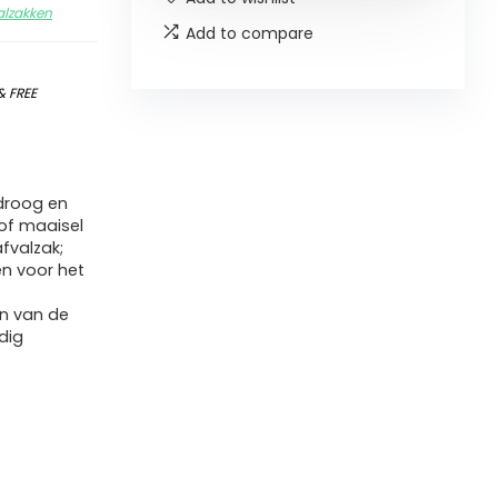
alzakken
Add to compare
&
FREE
droog en
 of maaisel
afvalzak;
n voor het
n van de
dig