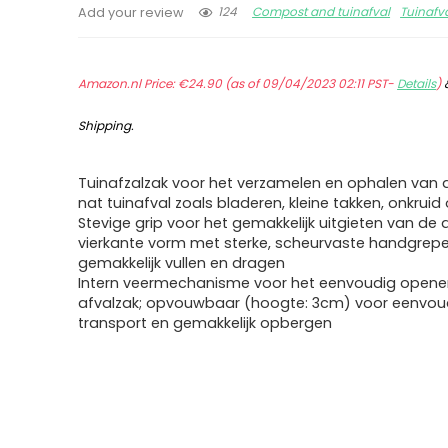
124
Compost and tuinafval
Tuinafv
Add your review
Amazon.nl Price:
€
24.90
(as of 09/04/2023 02:11 PST-
Details
)
Shipping
.
Tuinafzalzak voor het verzamelen en ophalen van 
nat tuinafval zoals bladeren, kleine takken, onkruid
Stevige grip voor het gemakkelijk uitgieten van de 
vierkante vorm met sterke, scheurvaste handgrepe
gemakkelijk vullen en dragen
Intern veermechanisme voor het eenvoudig opene
afvalzak; opvouwbaar (hoogte: 3cm) voor eenvou
transport en gemakkelijk opbergen