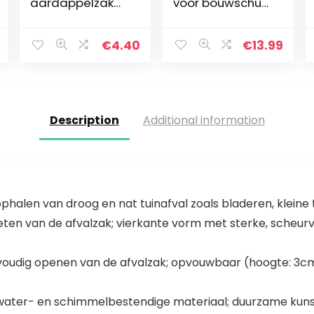
aardappelzak
voor bouwschut,
graanzak zak
hout, tuinafval,
van jute 50 kg
zand etc. –
inhoud
90x90x90 cm,
€
4.40
€
13.99
draagvermogen
1000 kg (1)
Description
Additional information
halen van droog en nat tuinafval zoals bladeren, kleine 
gieten van de afvalzak; vierkante vorm met sterke, scheu
oudig openen van de afvalzak; opvouwbaar (hoogte: 3cm
 water- en schimmelbestendige materiaal; duurzame kunst