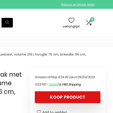
Nieuws en blogs lezen
0
verlanglijst
wbaar, volume 219 l, hoogte: 70 cm, breedte: 56 cm,
zak met
Amazon.nl Price:
€
24.90
(as of 09/04/2023
lume
02:11 PST-
Details
)
&
FREE Shipping
.
56 cm,
KOOP PRODUCT
Add to wishlist