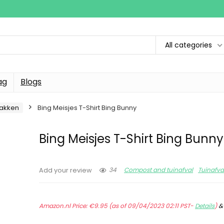
All categories
ag
Blogs
bakken
Bing Meisjes T-Shirt Bing Bunny
Bing Meisjes T-Shirt Bing Bunny
34
Compost and tuinafval
Tuinafv
Add your review
Amazon.nl Price:
€
9.95
(as of 09/04/2023 02:11 PST-
Details
)