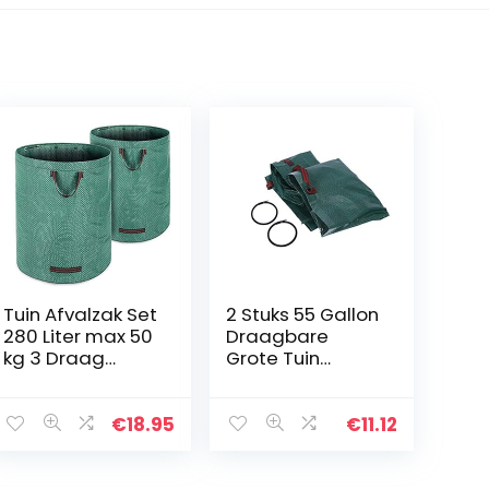
Tuin Afvalzak Set
2 Stuks 55 Gallon
280 Liter max 50
Draagbare
kg 3 Draag
Grote Tuin
Handvatten
Geweven Zak
Vuilnis Afval
Afval Weigeren
Groot
Vuilnis Gras
€
18.95
€
11.12
Scheurvast
Bladeren
Bladeren Gras
Recycling, Groen