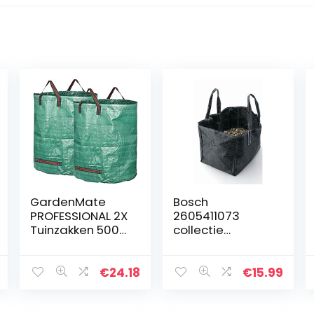
GardenMate
Bosch
PROFESSIONAL 2X
2605411073
Tuinzakken 500L
collectie
van stevig
tas/hoes voor
polypropyleenw
alle
eefsel (PP)
versnipperaars
€
24.18
€
15.99