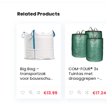
Related Products
Big Bag –
COM-FOUR® 3x
transportzak
Tuintas met
voor bouwschut,
draaggrepen –
hout, tuinafval,
Opvouwbare
zand etc. –
tuinafvalzak XL –
90x90x90 cm,
Scheurvaste
€
13.99
€
17.24
draagvermogen
opvouwbare
1000 kg (1)
afvalbak voor