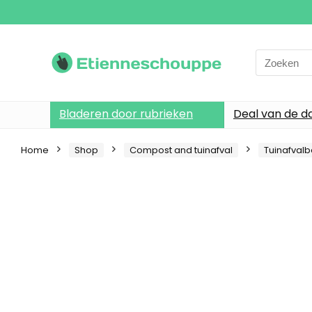
Search
for:
Bladeren door rubrieken
Deal van de d
Home
Shop
Compost and tuinafval
Tuinafval