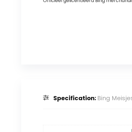
Officieel gelicentieerd Bing merchand
Specification:
Bing Meisje