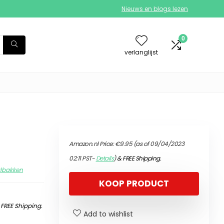
Nieuws en blogs lezen
0
verlanglijst
Amazon.nl Price:
€
9.95
(as of 09/04/2023
02:11 PST-
Details
)
&
FREE Shipping
.
albakken
KOOP PRODUCT
&
FREE Shipping
.
Add to wishlist