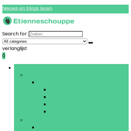
Nieuws en blogs lezen
Search for:
verlanglijst
0
Bladeren door rubrieken
Bewateringsapparatuur
Bewateringsapparatuur
Gieters
Kranen
Sproeipompen
Sproeisystemen
Compost and tuinafval
Compost and tuinafval