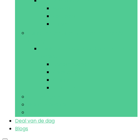
Sproeiers and accessoires
Nozzles
Sproeiers
Tanks
Tuinieraccessoires and beschermende
kleding
Tuinieraccessoires and beschermende
kleding
Handschoenen
Kniekussens
Krukken
Schorten
Strooiwagens
Wagens and karren
Kruiwagens
Deal van de dag
Blogs