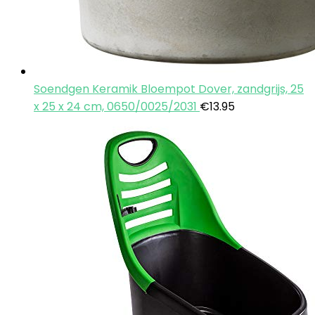
Soendgen Keramik Bloempot Dover, zandgrijs, 25
x 25 x 24 cm, 0650/0025/2031
€
13.95