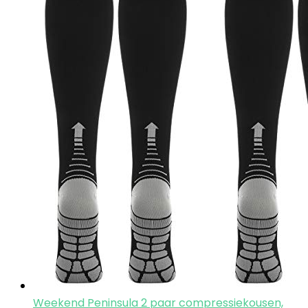
Weekend Peninsula 2 paar compressiekousen,