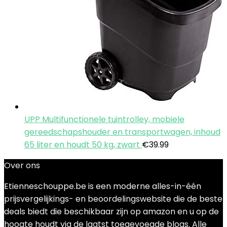
UPP Multifunctionele tuintrolley, mobiele
gereedschapshouder en transportwagen, inhoud
65 liter en houdt 50 kg, zwart
€
39.99
Over ons
Etienneschouppe.be is een moderne alles-in-één
prijsvergelijkings- en beoordelingswebsite die de beste
deals biedt die beschikbaar zijn op amazon en u op de
hoogte houdt via de laatst toegevoegde blogs. Alle