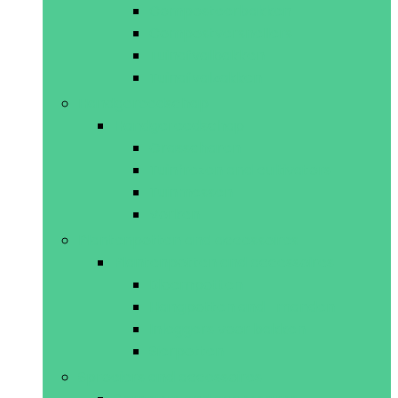
Composteerbakken
Compostversnellers
Tuinafvalbakken
Tuinafvalzakken
Handgereedschap
Handgereedschap
Grasscharen
Tuinfrezen and cultivators
Tuinmessen
Vorken
Plantenpotten and accessoires
Plantenpotten and accessoires
Bloempotten
Hangpotten and -manden
Inleggers voor bakken
Sierpotten
Sproeiers and accessoires