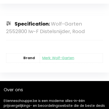
Specification:
Wolf-Garten
2552800 Iw-F Distelsnijder, Rood
Brand
Merk: Wolf-Garten
Over ons
Etienneschouppe.be is een moderne alles-in-één
prijsvergelijkings- en beoordelingswebsite die de beste deals