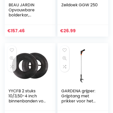
BEAU JARDIN
Zeildoek GGW 250
Opvouwbare
bolderkar,
inklapbaar,
tuinwagen,
draaibaar, picknick,
€
157.46
€
26.99
strand, belastbaar,
opvouwbare…
YYCFB 2 stuks
GARDENA grijper:
10/3,50-4 inch
Grijptang met
binnenbanden voor
prikker voor het
handwagen,
rugontlastend
transportwagen,
verzamelen van