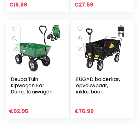
handwagen,
gevallen fruit of
€
19.99
€
27.59
tuinwagen,
afval, voor links-
grasmaaier, 4,10-
en…
4…
Deuba Tuin
EUGAD bolderkar,
Kipwagen Kar
opvouwbaar,
Dump Kruiwagen
inklapbaar,
Trolley 300kg
transportkar,
Kipper Trailer
handwagen met 4
Groen Stevig
wieltjes, voor
€
92.95
€
76.99
Pneumatische
camping, winkelen,
Banden 4 Wielen
belastbaar tot…