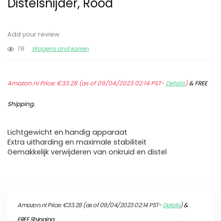
Distelsnijder, Rood
Add your review
76
Wagens and karren
Amazon.nl Price:
€
33.28
(as of 09/04/2023 02:14 PST-
Details
)
&
FREE
Shipping
.
Lichtgewicht en handig apparaat
Extra uitharding en maximale stabiliteit
Gemakkelijk verwijderen van onkruid en distel
Amazon.nl Price:
€
33.28
(as of 09/04/2023 02:14 PST-
Details
)
&
FREE Shipping
.