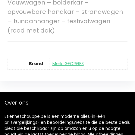
Vouwwagen – bolderkar –
opvouwbare handkar – strandwagen
– tuinaanhanger – festivalwagen
(rood met dak)
Brand
Merk: GEORGES
Over ons
Etienneschouppe.be is een moderne alles-in-één
prijsvergelijkings- en beoordelingswebsite die de beste deals
biedt die beschikbaar zijn op amazon en u op de hoogte
houdt via de laatst toegevoegde blogs. Alle afbeeldingen