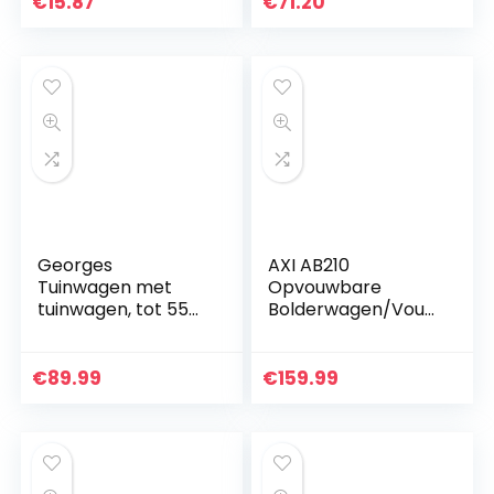
€
15.87
€
71.20
opvouwbaar |
massief rubberen
banden…
Georges
AXI AB210
Tuinwagen met
Opvouwbare
tuinwagen, tot 550
Bolderwagen/Vouw
kg belastbaar, met
wagen met dak,
luchtbanden,
tas, rem en
uitneembaar
duwstang Blauw –
€
89.99
€
159.99
binnenzeil
Metaal