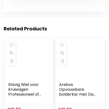
Related Products
Stevig Wiel voor
Arebos
Kruiwagen
Opvouwbare
Professioneel of
bolderkar met Dak
Binnenlands
| Bolderkar | 2x
Slagvast met
gaasvak en 1x
Metalen Centrum
buitenvak |