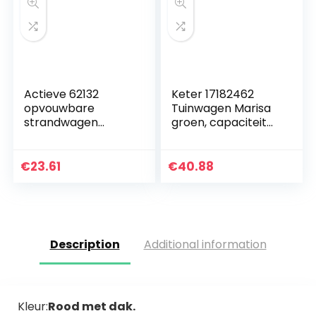
Actieve 62132
Keter 17182462
opvouwbare
Tuinwagen Marisa
strandwagen
groen, capaciteit
Beach, 35 x 45 x 100
capaciteit: 55 l
cm
€
23.61
€
40.88
Description
Additional information
Kleur:
Rood met dak.