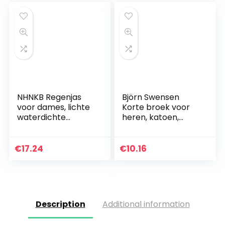
NHNKB Regenjas
Björn Swensen
voor dames, lichte
Korte broek voor
waterdichte
heren, katoen,
regenjas,
zomer, sport,
opvouwbare
joggingbroek,
outdoor windjas
mannen,
€
17.24
€
10.16
met capuchon
sportbroek, korte
vrijetijdsbroek…
Description
Additional information