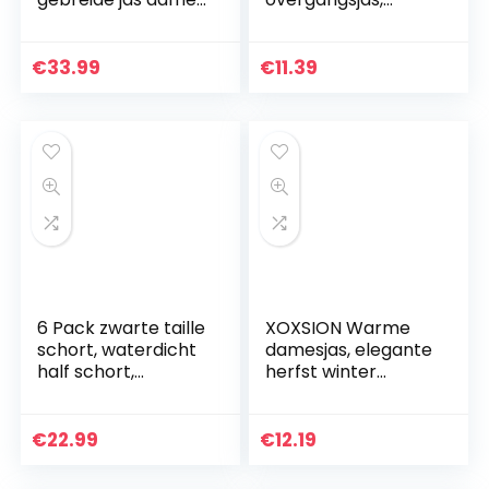
lange capuchon
windbreaker,
gebreide trui
waterdicht,
dames oversized
trekkoord,
€
33.99
€
11.39
gebreide cardigan
ritssluiting,
gebreide…
capuchon, regenjas
met ademende…
6 Pack zwarte taille
XOXSION Warme
schort, waterdicht
damesjas, elegante
half schort,
herfst winter
serveerster schort
mantel lange
voor mannen en
mouwen gebreide
vrouwen met 3
jas sexy oversize
€
22.99
€
12.19
zakken, chef-kok…
windjack outdoor
pullover…