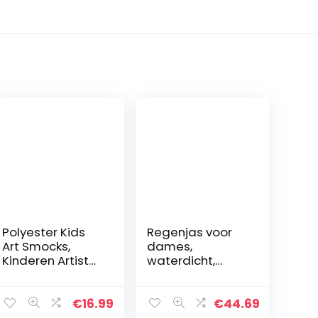
Polyester Kids
Regenjas voor
Art Smocks,
dames,
Kinderen Artist
waterdicht,
Schorten met
ademend, met
lange mouwen,
capuchon,
Lange mouw
softshell jas
€
16.99
€
44.69
Peuter Schort
voor dames,