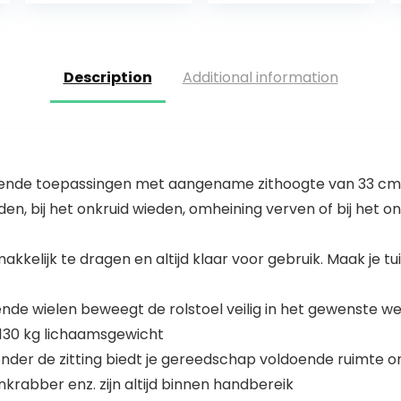
Uitloper
Zadeltas
Capuchon Met
Outdoor
Zak
Fietstas…
Description
Additional information
lende toepassingen met aangename zithoogte van 33 cm. Of 
, bij het onkruid wieden, omheining verven of bij het o
makkelijk te dragen en altijd klaar voor gebruik. Maak je 
ende wielen beweegt de rolstoel veilig in het gewenste we
 130 kg lichaamsgewicht
nder de zitting biedt je gereedschap voldoende ruimte 
krabber enz. zijn altijd binnen handbereik