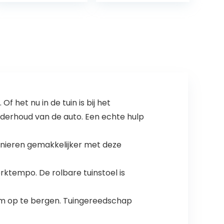
(Paars, S)
regenjas voor
dames,
waterdicht…
het nu in de tuin is bij het
nderhoud van de auto. Een echte hulp
tuinieren gemakkelijker met deze
rktempo. De rolbare tuinstoel is
om op te bergen. Tuingereedschap