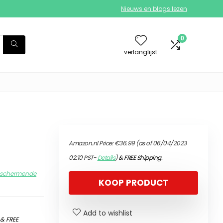
Nieuws en blogs lezen
0
verlanglijst
Amazon.nl Price:
€
36.99
(as of 06/04/2023
02:10 PST-
Details
)
&
FREE Shipping
.
beschermende
KOOP PRODUCT
Add to wishlist
)
&
FREE