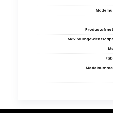
Modeln
Productafmet
Maximumgewichtscapac
Ma
Fab
Modelnummer