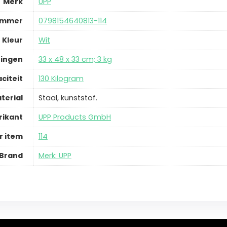
Merk
‎UPP
ummer
‎0798154640813-114
Kleur
‎Wit
ingen
‎33 x 48 x 33 cm; 3 kg
iteit
‎130 Kilogram
terial
‎Staal, kunststof.
rikant
‎UPP Products GmbH
 item
‎114
Brand
Merk: UPP