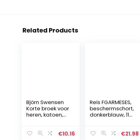
Related Products
Björn Swensen
Reis FGARMESES,
Korte broek voor
beschermschort,
heren, katoen,
donkerblauw, 115
zomer, sport,
x 71 maat
joggingbroek,
mannen,
€
10.16
€
21.98
sportbroek, korte