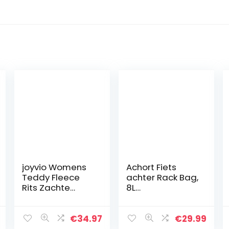
joyvio Womens
Achort Fiets
Teddy Fleece
achter Rack Bag,
Rits Zachte
8L
Pluizige Winter
Multifunctionele
Dikke Warme
& Waterdichte
Open Front Vest
Fietsenrek
€
34.97
€
29.99
Parka Jas
Zadeltas Bike