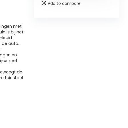
Add to compare
ssingen met
n is bij het
nkruid
 de auto.
s
dragen en
ijker met
 beweegt de
re tuinstoel