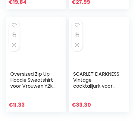
mouwloze riem
Verjaardag Avond
€
19.84
€
27.99
broek baggy broek
Optocht Fancy
Dress Up…
Oversized Zip Up
SCARLET DARKNESS
Hoodie Sweatshirt
Vintage
voor Vrouwen Y2k
cocktailjurk voor
Gothic Skeleton
dames, korte
Print Pullover Vest
mouwen, met PU-
met Pocket
lederen riem,
€
11.33
€
33.30
gothic steampunk-
jurk