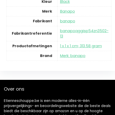
Kleur
‎Black
Merk
‎Banapo
Fabrikant
‎banapo
‎banapoqggisp54zn3502-
Fabrikantreferentie
13
Productafmetingen
‎1 x 1 x 1 cm; 313.58 gram
Brand
Merk: banapo
Over ons
Etienneschouppe.be is een moderne alles-in-één
prijsvergelijkings- en beoordelingswebsite die de beste deals
biedt die beschikbaar zijn op amazon en u op de hoogte