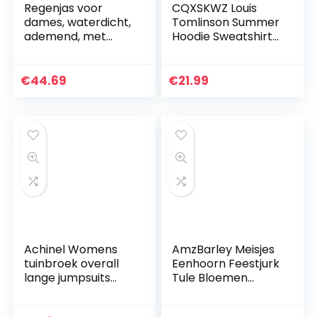
Regenjas voor
CQXSKWZ Louis
dames, waterdicht,
Tomlinson Summer
ademend, met
Hoodie Sweatshirts
capuchon, softshell
Unisex Pullover
jas voor dames,
regenjas voor
€
44.69
€
21.99
dames,
waterdicht…
Achinel Womens
AmzBarley Meisjes
tuinbroek overall
Eenhoorn Feestjurk
lange jumpsuits
Tule Bloemen
playsuit broek
Prinses Jurk Kids
strappy vintage
Halloween