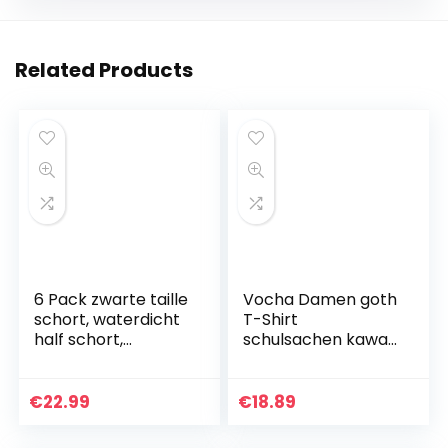
Related Products
6 Pack zwarte taille
Vocha Damen goth
schort, waterdicht
T-Shirt
half schort,
schulsachen kawaii
serveerster schort
tshirt aesthetic
voor mannen en
clothes vintage
vrouwen met 3
Sommer japan
€
22.99
€
18.89
zakken, chef-kok…
harajuku Tops e-
girl klamotten…