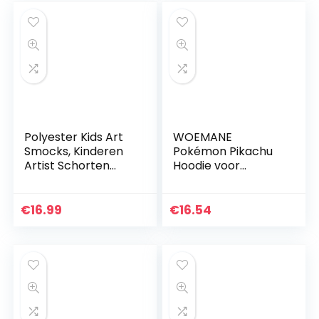
Polyester Kids Art
WOEMANE
Smocks, Kinderen
Pokémon Pikachu
Artist Schorten
Hoodie voor
met lange
kinderen,
mouwen, Lange
tweedelige set
mouw Peuter
€
16.99
€
16.54
Schort (Paars, S)