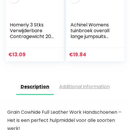
Homeriy 3 Stks
Achinel Womens
Verwijderbare
tuinbroek overall
Contragewicht 20G
lange jumpsuits
10G Telefoon
playsuit broek
Balhoofd
strappy vintage
Stabilisator
mouwloze riem
€
13.09
€
19.84
Balanceren
broek baggy broek
Kalibratiegewicht
Voor DJI…
Description
Additional information
Grain Cowhide Full Leather Work Handschoenen –
Het is een perfect hulpmiddel voor alle soorten
werk!