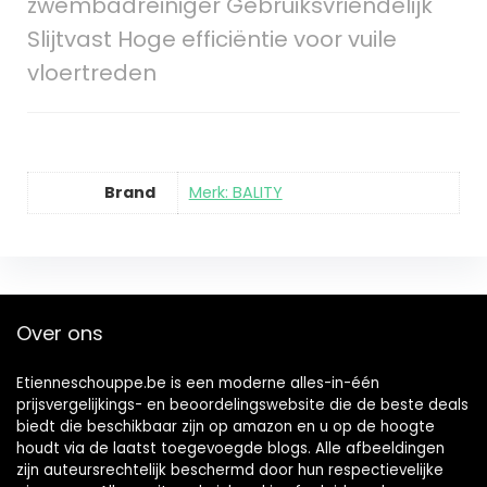
zwembadreiniger Gebruiksvriendelijk
Slijtvast Hoge efficiëntie voor vuile
vloertreden
Brand
Merk: BALITY
Over ons
Etienneschouppe.be is een moderne alles-in-één
prijsvergelijkings- en beoordelingswebsite die de beste deals
biedt die beschikbaar zijn op amazon en u op de hoogte
houdt via de laatst toegevoegde blogs. Alle afbeeldingen
zijn auteursrechtelijk beschermd door hun respectievelijke