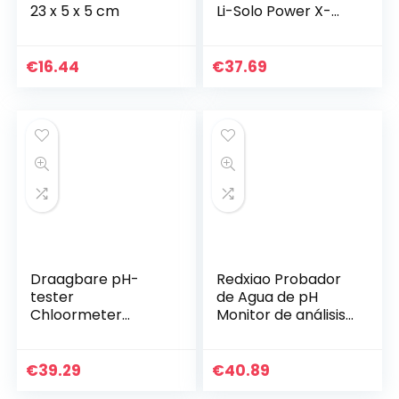
23 x 5 x 5 cm
Li-Solo Power X-
Change (Li-Ion, 18
V, 3,3 l, 6-traps
toerentalregeling,
€
16.44
€
37.69
8-traps…
Draagbare pH-
Redxiao Probador
tester
de Agua de pH
Chloormeter
Monitor de análisis
Zwembad Spa
de Calidad Equipo
Waterkwaliteitscon
de Prueba de
trole Checker Test
Piscina de Cloro
€
39.29
€
40.89
Water pH- en
Digital