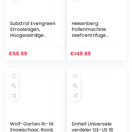
Substral Evengreen
Heisenberg
Strooiwagen,
Pollenmachine
Hoogwaardige
zeefcentrifuge
Strooiwagen Met
pollenextractor
Lichtlopende,
oogsthulp voor het
Grote Wielen Voor
zeven en
€
56.99
€
149.99
Het Uitbrengen
centrifugeren van
Van Mest…
plantenmateriaal…
Wolf-Garten Rr-Nl
Einhell Universele
Snoeischaar, Rood,
verdeler GE-US 18