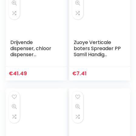
Drijvende
Zuoye Verticale
dispenser, chloor
boters Spreader PP
dispenser
Samll Handig
chemische
Stofdicht Breng
dispenser, 0,5-1
Gelijkmatig
inch tablet
Gemakkelijk
€
41.49
€
7.41
duurzaam PP
Spread Boters op
materiaal spa voor
Hot Foods…
zwembad