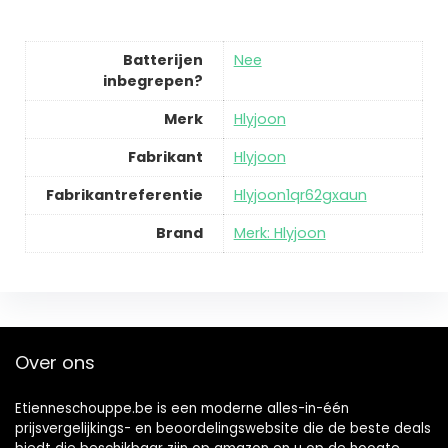
Batterijen
‎Nee
inbegrepen?
Merk
‎Hlyjoon
Fabrikant
‎Hlyjoon
Fabrikantreferentie
‎Hlyjoon1qr62gxaun
Brand
Merk: Hlyjoon
Over ons
Etienneschouppe.be is een moderne alles-in-één
prijsvergelijkings- en beoordelingswebsite die de beste deals