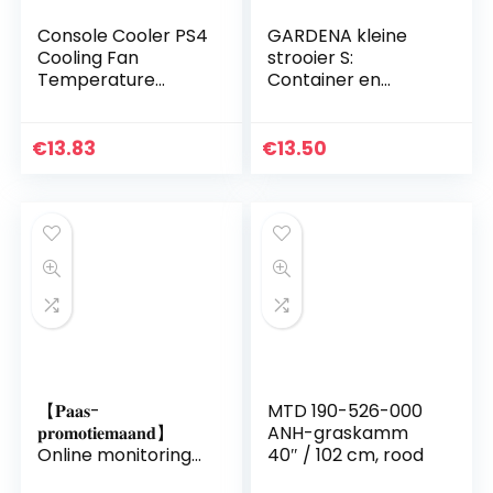
Console Cooler PS4
GARDENA kleine
Cooling Fan
strooier S:
Temperature
Container en
Control 5 Fan
handstrooier
Warmte Afvoer
geschikt voor zand,
ventilator voor
zout en grit, voor
€
13.83
€
13.50
Playstation 4
strooien in de
Console Black,
winter, uniek…
voor…
【𝐏𝐚𝐚𝐬-
MTD 190-526-000
𝐩𝐫𝐨𝐦𝐨𝐭𝐢𝐞𝐦𝐚𝐚𝐧𝐝】
ANH-graskamm
Online monitoring
40″ / 102 cm, rood
TEMP-meter