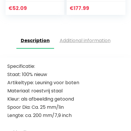
Digitale PH-meter,
0,00~14,00 pH
€
52.09
€
177.99
water-PH-meter,
-50 ℃ ~ 70 ℃ /
-58…
Description
Additional information
Specificatie:
Staat: 100% nieuw
Artikeltype: Leuning voor boten
Materiaal: roestvrij staal
Kleur: als afbeelding getoond
Spoor Dia: Ca. 25 mm/1in
Lengte: ca. 200 mm/7,9 inch