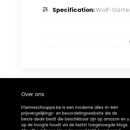
Specification:
Wolf-Garte
Over ons
Etienneschouppe.be is een moderne alles-in-één
prijsvergelijkings- en beoordelingswebsite die de
beste deals biedt die beschikbaar zijn op amazon en u
op de hoogte houdt via de laatst toegevoegde blogs.