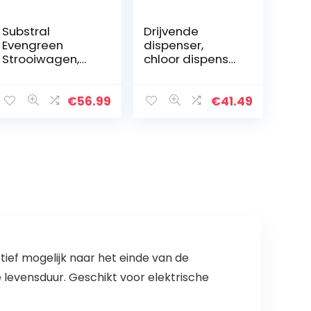
Substral
Drijvende
Evengreen
dispenser,
Strooiwagen,
chloor dispenser
Hoogwaardige
chemische
Strooiwagen
dispenser, 0,5-1
Met
inch tablet
€
56.99
€
41.49
Lichtlopende,
duurzaam PP
Grote Wielen
materiaal spa
Voor Het
voor zwembad
Uitbrengen Van
Mest…
ef mogelijk naar het einde van de
 levensduur. Geschikt voor elektrische