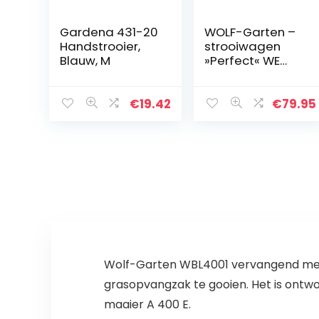
Gardena 431-20
WOLF-Garten –
Handstrooier,
strooiwagen
Blauw, M
»Perfect« WE
430; 5450000
€
19.42
€
79.95
Wolf-Garten WBL4001 vervangend mes v
grasopvangzak te gooien. Het is ontwo
maaier A 400 E.