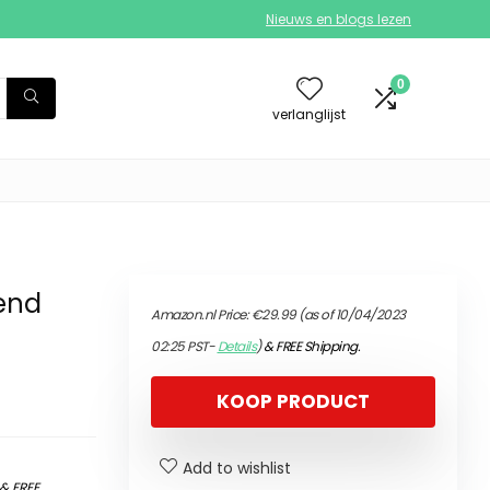
Nieuws en blogs lezen
0
verlanglijst
end
Amazon.nl Price:
€
29.99
(as of 10/04/2023
02:25 PST-
Details
)
&
FREE Shipping
.
KOOP PRODUCT
Add to wishlist
&
FREE