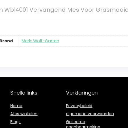
n Wbl4001 Vervangend Mes Voor Grasmaaie
Brand
Merk: Wolf-Garten
Snelle links
Verklaringen
Home
Privacybeleid
Alles winkelen
algemene voorwaarden
Blogs
Gelieerde
openbaarmaking