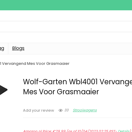
ag
Blogs
1 Vervangend Mes Voor Grasmaaier
Wolf-Garten Wbl4001 Vervang
Mes Voor Grasmaaier
33
Strooiwagens
Add your review
Amazon.nl Price:
€
29.99
(as of 10/04/2023 02:25 PST-
Details
)