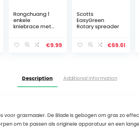
Rongchuang 1
Scotts
enkele
EasyGreen
kniebrace met
Rotary spreader
verstelbare
drukbanden,
ademende
€
9.99
€
69.61
unisex sport
kniebeschermer
s unisex
kniesteun voor…
Description
Additional information
oor grasmaaier. De Blade is gebogen om gras zo effecti
rpen om te passen als originele apparatuur en een lange