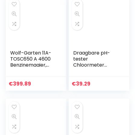
Wolf-Garten 11A-
Draagbare pH-
TOSC650 A 4600
tester
Benzinemaaier,
Chloormeter
Rood/Geel, 157 x 52
Zwembad Spa
x 110 cm
Waterkwaliteitscon
trole Checker Test
€
399.89
€
39.29
Water pH- en
chloorniveau voor
zwembad…