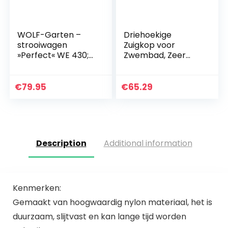
WOLF-Garten –
Driehoekige
strooiwagen
Zuigkop voor
»Perfect« WE 430;
Zwembad, Zeer
5450000
Dichte
Borstelharen
Zuigkop voor
€
79.95
€
65.29
Zwembad,
Roterende Zuigkop
met
Borstelreiniging…
Description
Additional information
Kenmerken:
Gemaakt van hoogwaardig nylon materiaal, het is
duurzaam, slijtvast en kan lange tijd worden