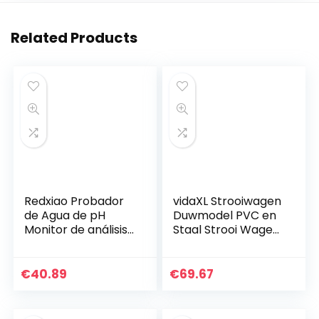
Related Products
Redxiao Probador
vidaXL Strooiwagen
de Agua de pH
Duwmodel PVC en
Monitor de análisis
Staal Strooi Wagen
de Calidad Equipo
Zoutstrooier
de Prueba de
Strooier
Piscina de Cloro
€
40.89
€
69.67
Digital