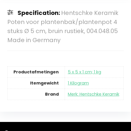
Specification:
Hentschke Keramik
Poten voor plantenbak/plantenpot 4
stuks Ø 5 cm, bruin rustiek, 004.048.05
Made in Germany
Productafmetingen
‎5 x 5 x 1 cm; 1 kg
Itemgewicht
‎1 Kilogram
Brand
Merk: Hentschke Keramik