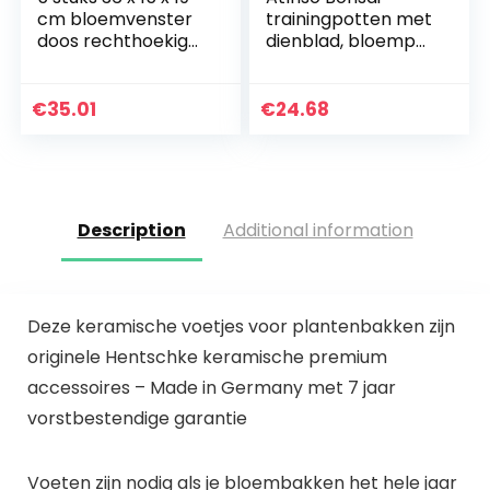
cm bloemvenster
trainingpotten met
doos rechthoekige
dienblad, bloempot
plantenpot
van kunststof,
plantenbak
vierkante
tuinbloemplantenp
vetplanten,
€
35.01
€
24.68
ot voor balkon
plantenpot voor
vensterbank…
tuin, woonkamer…
Description
Additional information
Deze keramische voetjes voor plantenbakken zijn
originele Hentschke keramische premium
accessoires – Made in Germany met 7 jaar
vorstbestendige garantie
Voeten zijn nodig als je bloembakken het hele jaar