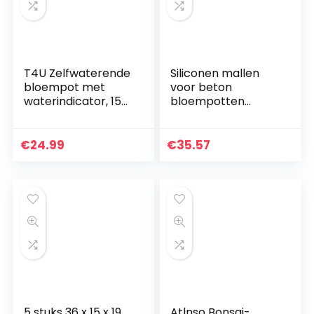
T4U Zelfwaterende
Siliconen mallen
bloempot met
voor beton
waterindicator, 15
bloempotten
cm, zwart, set van
beton
4, zelfbewatering,
bloempotten
waterreservoir,
beton bloem
€
24.99
€
35.57
plantenbak…
plantenbakken
beton mallen DIY
container 4.7*5.9…
5 stuks 36 x 15 x 19
Atlnso Bonsai-