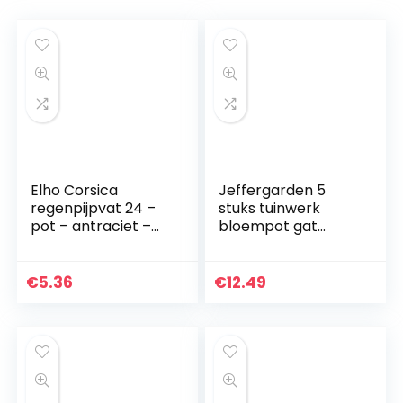
Elho Corsica
Jeffergarden 5
regenpijpvat 24 –
stuks tuinwerk
pot – antraciet –
bloempot gat
buiten & balkon – L
mesh mat pad
27,3 x B 23,9 x H 15,1
plant
cm
bloemenaarde
€
5.36
€
12.49
Bonsai Bottom Grid
Mat 30 * 20cm