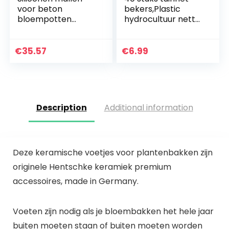
voor beton
bekers,Plastic
bloempotten
hydrocultuur netto
beton
potten tuin
bloempotten
sleufgaas netto
beton bloem
bekers zware
€
35.57
€
6.99
plantenbakken
plantenkwekerij
beton mallen DIY
potten ronde…
container 4.7*5.9…
Description
Additional information
Deze keramische voetjes voor plantenbakken zijn
originele Hentschke keramiek premium
accessoires, made in Germany.
Voeten zijn nodig als je bloembakken het hele jaar
buiten moeten staan of buiten moeten worden