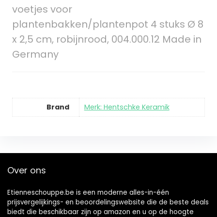
voetjes voor
plantenbakken/plantenpot 4 stuks Ø 8
x 2,5 cm, robijnrood, 004.000.12 Made in
Germany
Brand
Merk: Hentschke Keramik
Over ons
Etienneschouppe.be is een moderne alles-in-één
prijsvergelijkings- en beoordelingswebsite die de beste deals
biedt die beschikbaar zijn op amazon en u op de hoogte