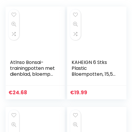
Atlnso Bonsai-
KAHEIGN 6 Stks
trainingpotten met
Plastic
dienblad, bloempot
Bloempotten, 15,5
van kunststof,
cm Dikken Plant
vierkante
Potten Plant
vetplanten,
Container Indoor
€
24.68
€
19.99
plantenpot voor
Tuinieren Pot met
tuin, woonkamer…
Drainage Pallet…