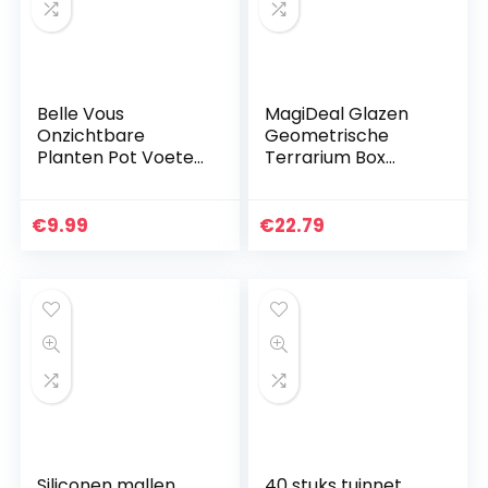
Belle Vous
MagiDeal Glazen
Onzichtbare
Geometrische
Planten Pot Voeten
Terrarium Box
(50 Pak) –
Tafelblad Sappige
Onzichtbare
Plantenbak
Zwarte Bloempot
Bloempot – Koper,
€
9.99
€
22.79
Stijgstukken – Non-
15 x 15 x 15cm
Slip met Sterke…
Siliconen mallen
40 stuks tuinnet