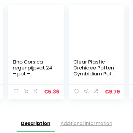
Elho Corsica
Clear Plastic
regenpijpvat 24
Orchidee Potten
– pot –
Cymbidium Pot
antraciet –
– met gaten
buiten & balkon
Holle Ademend
– L 27,3 x B 23,9 x
voor Tuinieren
€
5.36
€
9.79
H 15,1 cm
Tuin Home
Description
Additional information