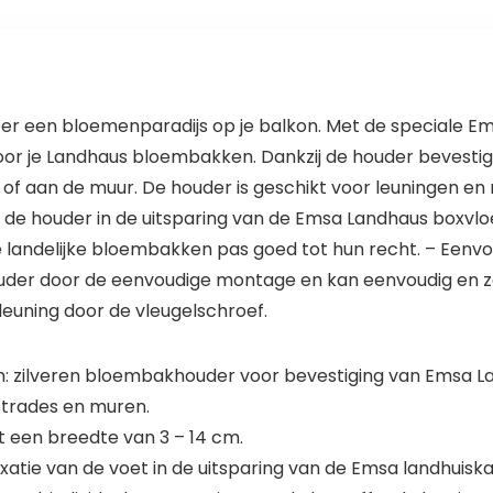
ëer een bloemenparadijs op je balkon. Met de speciale 
or je Landhaus bloembakken. Dankzij de houder bevesti
n of aan de muur. De houder is geschikt voor leuningen 
 de houder in de uitsparing van de Emsa Landhaus boxvloer
ke landelijke bloembakken pas goed tot hun recht. – Een
uder door de eenvoudige montage en kan eenvoudig en 
euning door de vleugelschroef.
n: zilveren bloembakhouder voor bevestiging van Emsa
strades en muren.
 een breedte van 3 – 14 cm.
ixatie van de voet in de uitsparing van de Emsa landhuis