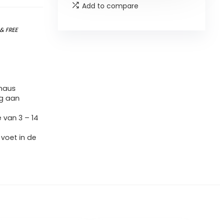
Add to compare
&
FREE
haus
g aan
 van 3 – 14
 voet in de