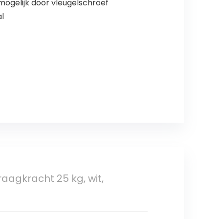
mogelijk door vleugelschroef
l
agkracht 25 kg, wit,