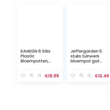
KAHEIGN 6 Stks
Jeffergarden 5
Plastic
stuks tuinwerk
Bloempotten,
bloempot gat
15,5 cm Dikken
mesh mat pad
Plant Potten
plant
Plant Container
bloemenaarde
€
19.99
€
12.49
Indoor Tuinieren
Bonsai Bottom
Pot met
Grid Mat 30 *
Drainage Pallet…
20cm