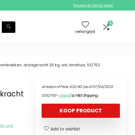
Nieuws en blogs lezen
0
verlanglijst
mbakken, draagkracht 25 kg, wit, landhuis, 512752
Amazon.nl Price:
€
20.90
(as of 07/04/2023
gkracht
01:52 PST-
Details
)
&
FREE Shipping
.
KOOP PRODUCT
ten and
Add to wishlist