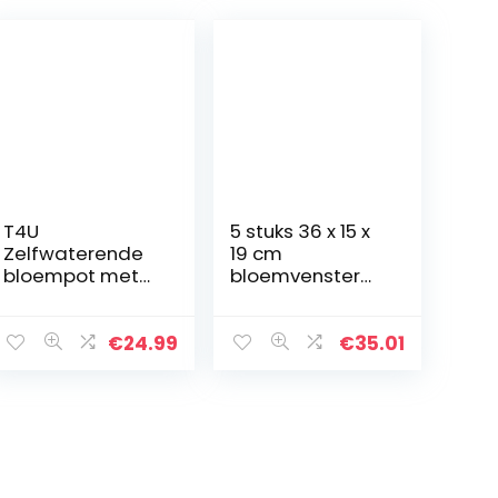
T4U
5 stuks 36 x 15 x
Zelfwaterende
19 cm
bloempot met
bloemvenster
waterindicator,
doos
15 cm, zwart, set
rechthoekige
van 4,
plantenpot
€
24.99
€
35.01
zelfbewatering,
plantenbak
waterreservoir,
tuinbloemplante
plantenbak…
npot voor balkon
vensterbank…