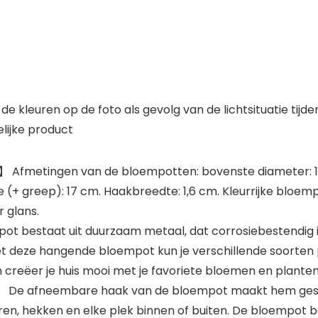
e kleuren op de foto als gevolg van de lichtsituatie tij
lijke product
】 Afmetingen van de bloempotten: bovenste diameter: 1
(+ greep): 17 cm. Haakbreedte: 1,6 cm. Kleurrijke bloempot
r glans.
ot bestaat uit duurzaam metaal, dat corrosiebestendig i
 deze hangende bloempot kun je verschillende soorten p
n creëer je huis mooi met je favoriete bloemen en planten
De afneembare haak van de bloempot maakt hem gesch
ren, hekken en elke plek binnen of buiten. De bloempot 