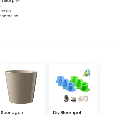
n elke plek
e.
len en
gename en
Soendgen
Diy Bloempot