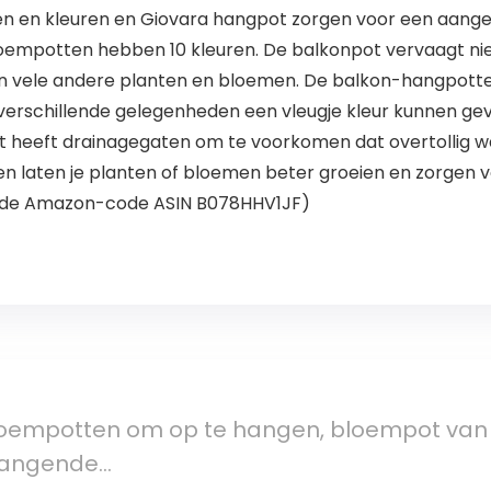
tijlen en kleuren en Giovara hangpot zorgen voor een aa
empotten hebben 10 kleuren. De balkonpot vervaagt niet b
en vele andere planten en bloemen. De balkon-hangpot
 verschillende gelegenheden een vleugje kleur kunnen ge
t heeft drainagegaten om te voorkomen dat overtollig w
n laten je planten of bloemen beter groeien en zorgen voo
e de Amazon-code ASIN B078HHV1JF)
oempotten om op te hangen, bloempot van m
 hangende…