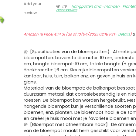
Add your
119
Hangpotten and -manden
Plante
accessoires
review
Amazon.nl Price:
€
14.31
(as of 10/04/2023 02:18 PST-
Details
)
🌼【Specificaties van de bloempotten】 Afmetinge
bloempotten: bovenste diameter: 10 cm, onderste 
cm, hoogte bloempot: 10 cm, totale hoogte (+ gree
Haakbreedte: 1,6 cm. Kleurrijke bloempotten versier
kantoor, huis, tuin, balkon enz. en geven je huis en 
glans.
Materiaal van de bloempot: de balkonpot bestaat 
duurzaam metaal, dat corrosiebestendig is en niet
roesten. De bloempot kan worden hergebruikt. Met
hangende bloempot kun je verschillende soorten p
bloemen, enz. planten. De bloempot haal je de zome
en creëer je huis mooi met je favoriete bloemen en
🌼【Bloempot met afneembare haak】 De afneem
van de bloempot maakt hem geschikt voor verschi