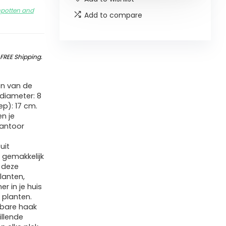
npotten and
Add to compare
&
FREE Shipping
.
n van de
diameter: 8
p): 17 cm.
en je
kantoor
uit
 gemakkelijk
 deze
lanten,
r in je huis
 planten.
bare haak
llende