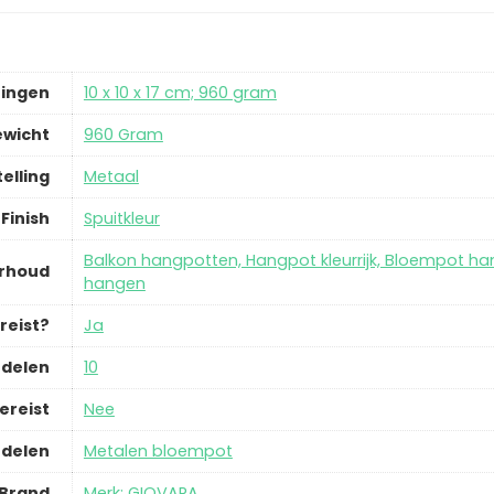
ingen
‎10 x 10 x 17 cm; 960 gram
ewicht
‎960 Gram
elling
‎Metaal
Finish
‎Spuitkleur
‎Balkon hangpotten, Hangpot kleurrijk, Bloempot 
erhoud
hangen
reist?
‎Ja
rdelen
‎10
ereist
‎Nee
rdelen
‎Metalen bloempot
Brand
Merk: GIOVARA