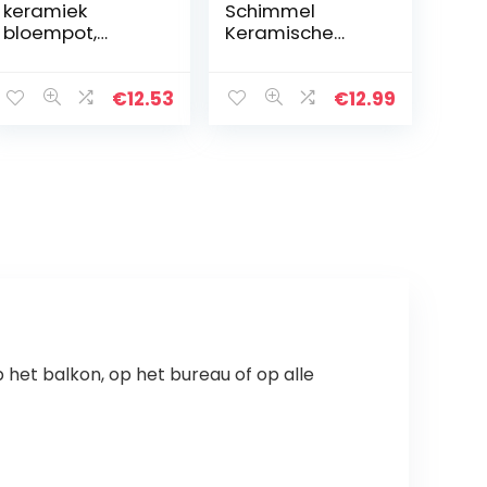
keramiek
Schimmel
bloempot,
Keramische
Dallas Style 19 x
Ambachtelijke
19 x 18 cm taupe
Mallen Bloempot
Siliconen Mal
€
12.53
€
12.99
Mal Voor
Handgemaakte
Kaarsen
Ambachten…
p het balkon, op het bureau of op alle