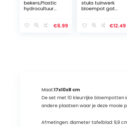
bekers,Plastic
stuks tuinwerk
hydrocultuur
bloempot gat
netto potten
mesh mat pad
tuin sleufgaas
plant
netto bekers
bloemenaarde
€
6.99
€
12.49
zware
Bonsai Bottom
plantenkwekerij
Grid Mat 30 *
potten ronde…
20cm
Maat:
17x10x8 cm
De set met 10 kleurrijke bloempotten in
andere plaatsen waar je deze mooie p
Afmetingen: diameter tafelblad: 9,9 c