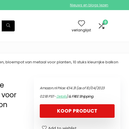
Nieuws en blogs lezen
0
verlanglijst
 bloempot van metaal voor planten, 10 stuks kleurrijke balkon
te
Amazon.nl Price:
€
14.31
(as of 10/04/2023
 voor
02:18 PST-
Details
)
&
FREE Shipping
.
kon
KOOP PRODUCT
Add to wishlist