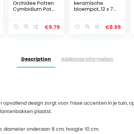
Orchidee Potten
keramische
Cymbidium Pot
bloempot, 12 x 7
– met gaten
x 8 cm, Cartoon
Holle Ademend
Humanoid
voor Tuinieren
plantenbak met
€
9.79
€
8.99
Tuin Home
drainagat, voor
binnen en
buiten…
Description
Additional information
 opvallend design zorgt voor frisse accenten in je tuin, o
lantenbakken plaatst.
m; diameter onderaan: 8 cm; hoogte: 10 cm.