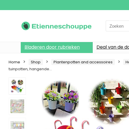
Search
for:
Bladeren door rubrieken
Deal van de d
Home
Shop
Plantenpotten and accessoires
H
tuinpotten, hangende…