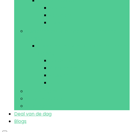
Sproeiers and accessoires
Nozzles
Sproeiers
Tanks
Tuinieraccessoires and beschermende
kleding
Tuinieraccessoires and beschermende
kleding
Handschoenen
Kniekussens
Krukken
Schorten
Strooiwagens
Wagens and karren
Kruiwagens
Deal van de dag
Blogs