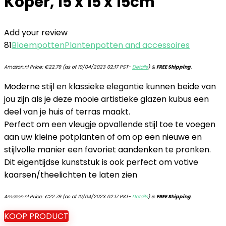
Koper, 15 x 15 x 15cm
Add your review
81
Bloempotten
Plantenpotten and accessoires
Amazon.nl Price:
€
22.79
(as of 10/04/2023 02:17 PST-
Details
)
&
FREE Shipping
.
Moderne stijl en klassieke elegantie kunnen beide van
jou zijn als je deze mooie artistieke glazen kubus een
deel van je huis of terras maakt.
Perfect om een vleugje opvallende stijl toe te voegen
aan uw kleine potplanten of om op een nieuwe en
stijlvolle manier een favoriet aandenken te pronken.
Dit eigentijdse kunststuk is ook perfect om votive
kaarsen/theelichten te laten zien
Amazon.nl Price:
€
22.79
(as of 10/04/2023 02:17 PST-
Details
)
&
FREE Shipping
.
KOOP PRODUCT