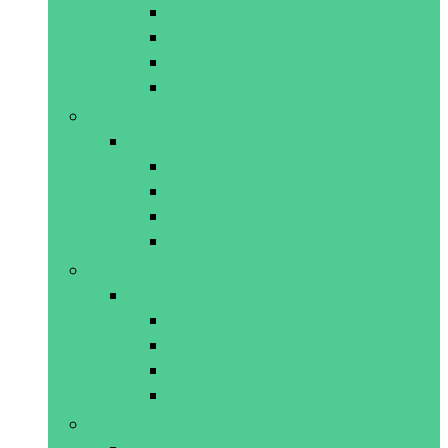
Composteerbakken
Compostversnellers
Tuinafvalbakken
Tuinafvalzakken
Handgereedschap
Handgereedschap
Grasscharen
Tuinfrezen and cultivators
Tuinmessen
Vorken
Plantenpotten and accessoires
Plantenpotten and accessoires
Bloempotten
Hangpotten and -manden
Inleggers voor bakken
Sierpotten
Sproeiers and accessoires