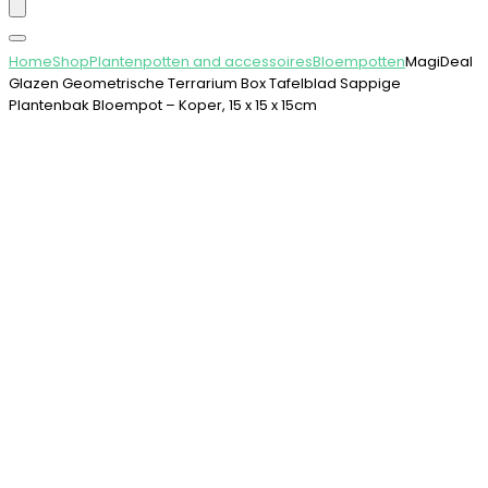
Home
Shop
Plantenpotten and accessoires
Bloempotten
MagiDeal
Glazen Geometrische Terrarium Box Tafelblad Sappige
Plantenbak Bloempot – Koper, 15 x 15 x 15cm