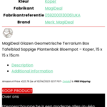
Kleur
‎Koper
Fabrikant
‎MagiDeal
Fabrikantreferentie
‎0592000130061UKA
Brand
Merk: MagiDeal
MagiDeal Glazen Geometrische Terrarium Box
Tafelblad Sappige Plantenbak Bloempot – Koper, 15 x
15 x 15cm
Description
Additional information
Amazon.nl Price:
€
22.79
(as of 10/04/2023 02:17 PST-
Details
)
&
FREE Shipping
.
KOOP PRODUCT
Over ons
Etienneschouppe.be is een moderne alles-in-één