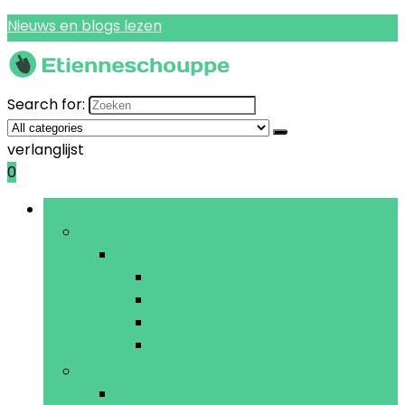
Nieuws en blogs lezen
Search for:
verlanglijst
0
Bladeren door rubrieken
Bewateringsapparatuur
Bewateringsapparatuur
Gieters
Kranen
Sproeipompen
Sproeisystemen
Compost and tuinafval
Compost and tuinafval