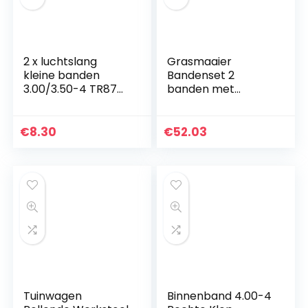
2 x luchtslang
Grasmaaier
kleine banden
Bandenset 2
3.00/3.50-4 TR87
banden met
ventiel
binnenbanden met
bandenslang
schuine kleppen
banden
16×6.50-8 4PR
€
8.30
€
52.03
Tuinwagen
Binnenband 4.00-4