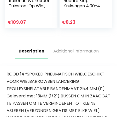
Rollende Werkstoel
Rechte Klep
Tuinstoel Op Wiel,
Kruiwagen 4.00-4
Draaibare
Inch Wiel Barrow
Onkruidkruk Voor
Band
Het Planten Van
€
109.07
€
8.23
Buitentaken,
Buitenwerkstoel…
Description
Additional information
ROOD 14 “SPOKED PNEUMATISCH WIELGESCHIKT
VOOR WIELBARROWSEN LANCERING
TROLLEYSINFLATABLE BANDENMAAT 25,4 MM (1″)
Geleverd met 13MM (1/2″) BUSSEN OM IN ZAAGGAT
TE PASSEN OM TE VERMINDEREN TOT KLEINE
ASLEREN (VERZONDEN GRATIS MET ELKE WIEL)