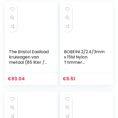
The Bristol Easiload
BOBEINI 2/2.4/3mm
kruiwagen van
x 15M Nylon
metaal (85 liter /
Trimmer
150 kg), groen
Bosmaaier
Strimmer Touw
Grasmaaier Draad
€
93.04
€
5.51