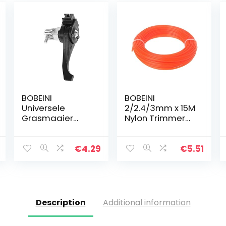
BOBEINI
BOBEINI
Universele
2/2.4/3mm x 15M
Grasmaaier
Nylon Trimmer
Gashendel Met
Bosmaaier
Schroef Geschikt
Strimmer Touw
Voor 23-27mm
Grasmaaier
€
4.29
€
5.51
Stuur Trimmer
Draad
Description
Additional information