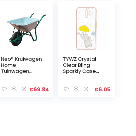
Neo® Kruiwagen
TYWZ Crystal
Home
Clear Bling
Tuinwagen
Sparkly Case
verzinkt met
voor OPPO A5
luchtband (85L)
2020, Glitter
Glanzend Slanke
€
69.84
€
6.05
Harde PC Drop
Protection
Shockproof…