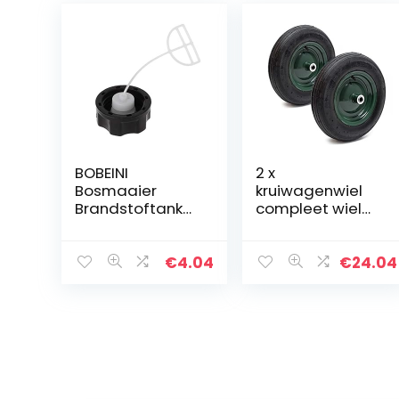
BOBEINI
2 x
Bosmaaier
kruiwagenwiel
Brandstoftankd
compleet wiel
op Vervanging
3.50-8
Voor
kruiwagen wiel
Grasmaaier
velg
€
4.04
€
24.04
Grastrimmer
luchtbanden
Kettingzaag
Onderdeel: