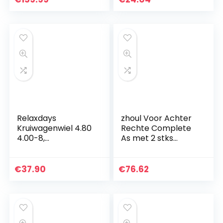
massief rubberen
banden, tuinkar…
Relaxdays
zhoul Voor Achter
Kruiwagenwiel 4.80
Rechte Complete
4.00-8,
As met 2 stks
luchtbanden,
Metalen Aandrijfas
stalen velg, 3
Fit voor 1/10 Axiale
adapters,
SCX10 I SCX10 II RC
€
37.90
€
76.62
reservewiel
Auto
kruiwagen, tot 120
kg, zwart-rood