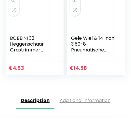
BOBEINI 32
Gele Wiel & 14 Inch
Heggenschaar
3.50-8
Grastrimmer
Pneumatische
Luchtfilter 2-takt
Band & Binnenband
benzinemotor
Kruiwagen Barrow
Sponsfilter
€
4.53
€
14.98
Description
Additional information