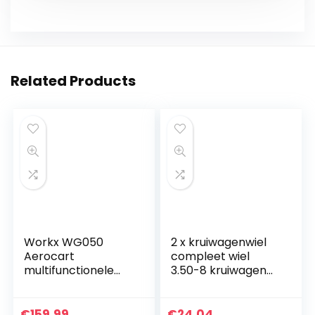
Related Products
Workx WG050
2 x kruiwagenwiel
Aerocart
compleet wiel
multifunctionele
3.50-8 kruiwagen
kruiwagen – 8-in-1
wiel velg
functie:
luchtbanden
steekwagen met
€
159.99
€
24.04