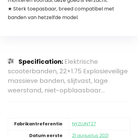
monteren voordat deze goed is verzacht.
★ Sterk toepasbaar, breed compatibel met
banden van hetzelfde model.
Specification:
Elektrische
scooterbanden, 22×1.75 Explosieveilige
massieve banden, slijtvast, lage
weerstand, niet-opblaasbaar…
Fabrikantreferentie
NYZLUNT27
Datum eerste
21 augustus 2021