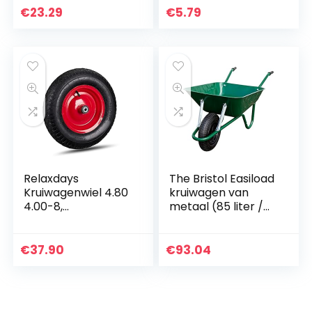
Onderdeel
Kettingzaag Blower
€
23.29
€
5.79
3 mm
Relaxdays
The Bristol Easiload
Kruiwagenwiel 4.80
kruiwagen van
4.00-8,
metaal (85 liter /
luchtbanden,
150 kg), groen
stalen velg, 3
adapters,
€
37.90
€
93.04
reservewiel
kruiwagen, tot 120
kg, zwart-rood