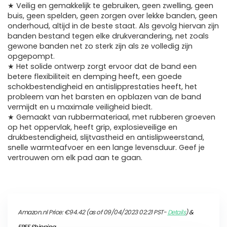
★ Veilig en gemakkelijk te gebruiken, geen zwelling, geen
buis, geen spelden, geen zorgen over lekke banden, geen
onderhoud, altijd in de beste staat. Als gevolg hiervan zijn
banden bestand tegen elke drukverandering, net zoals
gewone banden net zo sterk zijn als ze volledig zijn
opgepompt.
★ Het solide ontwerp zorgt ervoor dat de band een
betere flexibiliteit en demping heeft, een goede
schokbestendigheid en antislipprestaties heeft, het
probleem van het barsten en opblazen van de band
vermijdt en u maximale veiligheid biedt.
★ Gemaakt van rubbermateriaal, met rubberen groeven
op het oppervlak, heeft grip, explosieveilige en
drukbestendigheid, slijtvastheid en antislipweerstand,
snelle warmteafvoer en een lange levensduur. Geef je
vertrouwen om elk pad aan te gaan.
Amazon.nl Price:
€
94.42
(as of 09/04/2023 02:21 PST-
Details
)
&
FREE Shipping
.