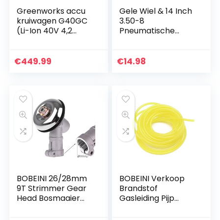
Greenworks accu
Gele Wiel & 14 Inch
kruiwagen G40GC
3.50-8
(Li-Ion 40V 4,2
Pneumatische
km/h rijsnelheid 2,4
Band & Binnenband
km/h snelheid
Kruiwagen Barrow
achteruit 100kg
€
449.99
€
14.98
max. belasting
zonder…
BOBEINI 26/28mm
BOBEINI Verkoop
9T Strimmer Gear
Brandstof
Head Bosmaaier
Gasleiding Pijp
Grastrimmer
Slang Voor
Grasmaaier
Trimmer