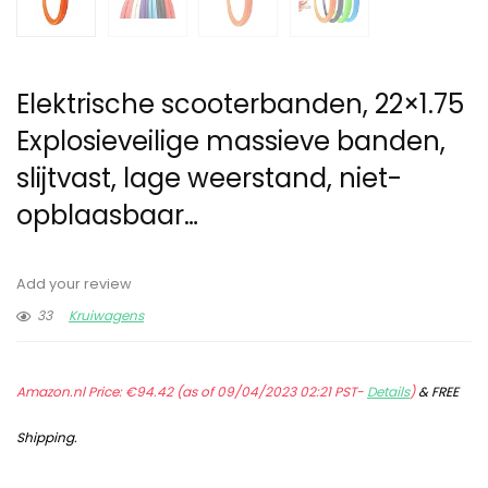
Elektrische scooterbanden, 22×1.75
Explosieveilige massieve banden,
slijtvast, lage weerstand, niet-
opblaasbaar…
Add your review
33
Kruiwagens
Amazon.nl Price:
€
94.42
(as of 09/04/2023 02:21 PST-
Details
)
&
FREE
Shipping
.