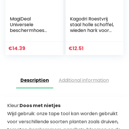
MagiDeal
Kagodri Roestvrij
Universele
staal holle schoffel,
beschermhoes
wieden hark voor
voor tafelzagen,
het planten van
stofbescherming,
groentetuin
transparant, van
boerderij tuinieren
€
14.39
€
12.51
kunststof
gereedschap
Description
Additional information
Kleur:
Doos met nietjes
Wijd gebruik: onze tape tool kan worden gebruikt
voor verschillende soorten planten zoals druiven,