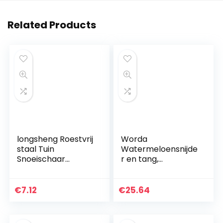
Related Products
longsheng Roestvrij
Worda
staal Tuin
Watermeloensnijde
Snoeischaar
r en tang,
Tuinieren
watermeloensnijde
Multifunctionele
r van roestvrij staal,
Fruit Tak Scharen
sleufgereedschap
€
7.12
€
25.64
zonder inspanning
met…