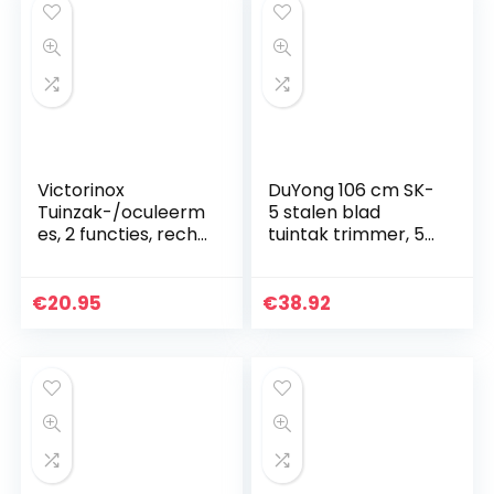
Victorinox
DuYong 106 cm SK-
Tuinzak-/oculeerm
5 stalen blad
es, 2 functies, recht
tuintak trimmer, 5
lemmet, schors
posities
verwijderaar, rood
verstelbaar,
trimmer Oranje
€
20.95
€
38.92