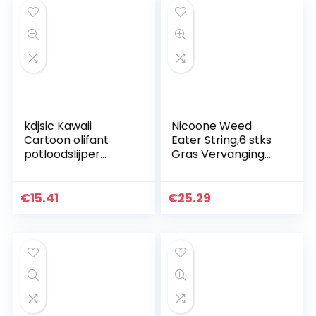
kdjsic Kawaii
Nicoone Weed
Cartoon olifant
Eater String,6 stks
potloodslijper
Gras Vervanging
school
Trimmer Lijn Spool
kantoorbenodigdh
voor WORX WA0010
eden schrijfwaren
String Trimmer
€
15.41
€
25.29
cadeau