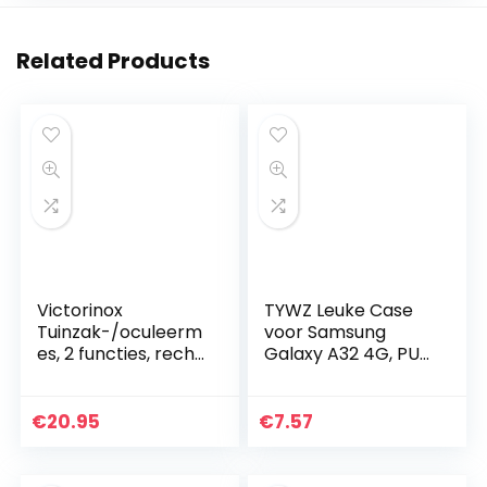
Related Products
Victorinox
TYWZ Leuke Case
Tuinzak-/oculeerm
voor Samsung
es, 2 functies, recht
Galaxy A32 4G, PU
lemmet, schors
Lederen Cover
verwijderaar, rood
voor Meisjes
Vrouwen Kleurrijke
€
20.95
€
7.57
Ontwerp
Portemonnee
Stand…