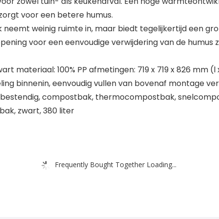
oor zowel tuin- als keukenafval. Een hoge warmteontwi
 zorgt voor een betere humus.
t weinig ruimte in, maar biedt tegelijkertijd een grot
popening voor een eenvoudige verwijdering van de humus 
t materiaal: 100% PP afmetingen: 719 x 719 x 826 mm (l x 
ng binnenin, eenvoudig vullen van bovenaf montage verei
estendig, compostbak, thermocompostbak, snelcompost
ak, zwart, 380 liter
Frequently Bought Together Loading...