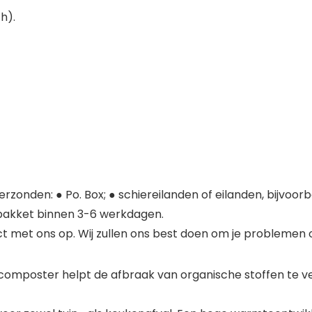
h).
rzonden: ● Po. Box; ● schiereilanden of eilanden, bijvoor
pakket binnen 3-6 werkdagen.
ct met ons op. Wij zullen ons best doen om je problemen o
oster helpt de afbraak van organische stoffen te vers