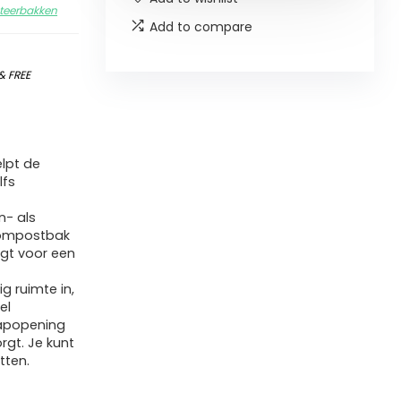
eerbakken
Add to compare
&
FREE
lpt de
lfs
n- als
compostbak
rgt voor een
 ruimte in,
el
klapopening
rgt. Je kunt
tten.