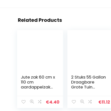
Related Products
Jute zak 60 cm x
2 Stuks 55 Gallon
110 cm
Draagbare
aardappelzak
Grote Tuin
graanzak zak
Geweven Zak
van jute 50 kg
Afval Weigeren
inhoud
Vuilnis Gras
€
4.40
€
11.12
Bladeren