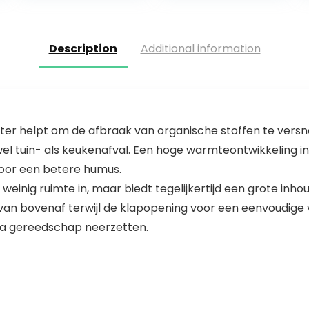
Bladeren Gras
Zakken…
Description
Additional information
helpt om de afbraak van organische stoffen te versnel
owel tuin- als keukenafval. Een hoge warmteontwikkeling
voor een betere humus.
ig ruimte in, maar biedt tegelijkertijd een grote inhou
 van bovenaf terwijl de klapopening voor een eenvoudige 
a gereedschap neerzetten.