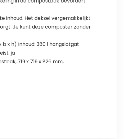
kkeling in de compostbak bevordert
e inhoud. Het deksel vergemakkelijkt
zorgt. Je kunt deze composter zonder
b x h) Inhoud: 380 l hangslotgat
st: ja
bak, 719 x 719 x 826 mm,