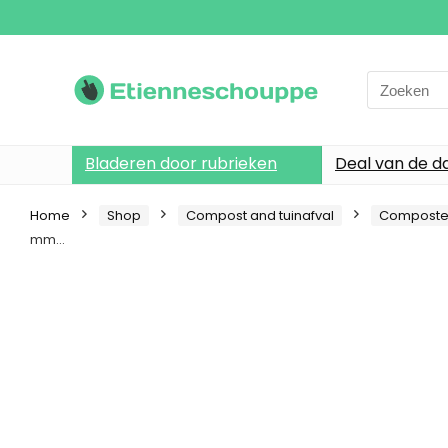
Search
for:
Bladeren door rubrieken
Deal van de d
Home
Shop
Compost and tuinafval
Composte
mm…