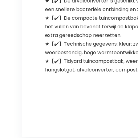
★【✔️】De afvalconverter is geschikt v
een snellere bacteriële ontbinding en
★【✔️】De compacte tuincompostbak neem
het vullen van bovenaf terwijl de kla
extra gereedschap neerzetten.
★【✔️】Technische gegevens: kleur: zwar
weerbestendig, hoge warmteontwikkeli
★【✔️】Tidyard tuincompostbak, weerb
hangslotgat, afvalconverter, compostb