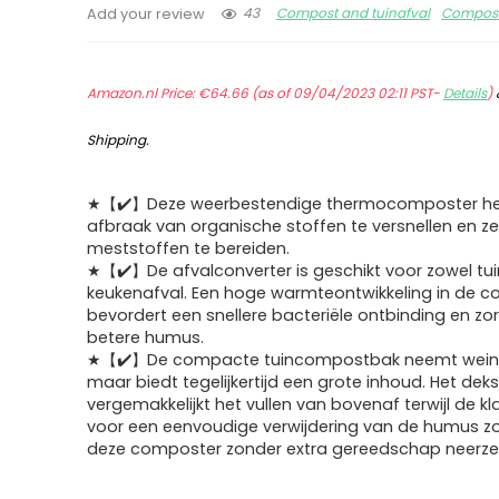
43
Compost and tuinafval
Compost
Add your review
Amazon.nl Price:
€
64.66
(as of 09/04/2023 02:11 PST-
Details
)
Shipping
.
★【✔️】Deze weerbestendige thermocomposter he
afbraak van organische stoffen te versnellen en ze
meststoffen te bereiden.
★【✔️】De afvalconverter is geschikt voor zowel tui
keukenafval. Een hoge warmteontwikkeling in de 
bevordert een snellere bacteriële ontbinding en zo
betere humus.
★【✔️】De compacte tuincompostbak neemt weinig
maar biedt tegelijkertijd een grote inhoud. Het deks
vergemakkelijkt het vullen van bovenaf terwijl de 
voor een eenvoudige verwijdering van de humus zo
deze composter zonder extra gereedschap neerze