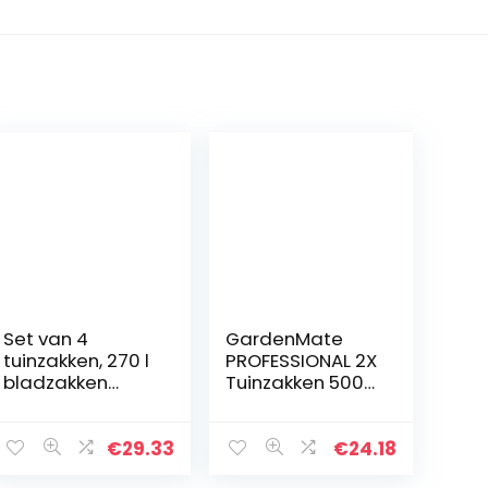
Set van 4
GardenMate
tuinzakken, 270 l
PROFESSIONAL 2X
bladzakken
Tuinzakken 500L
tuinafvalzakken
van stevig
afvalzak
polypropyleenw
zelfstaand en
eefsel (PP)
€
29.33
€
24.18
opvouwbaar