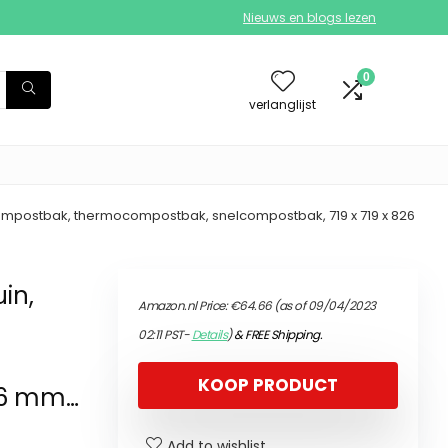
Nieuws en blogs lezen
0
verlanglijst
ompostbak, thermocompostbak, snelcompostbak, 719 x 719 x 826
in,
Amazon.nl Price:
€
64.66
(as of 09/04/2023
02:11 PST-
Details
)
&
FREE Shipping
.
KOOP PRODUCT
826 mm…
Add to wishlist