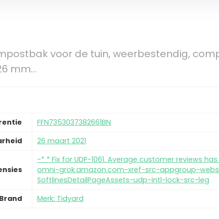
mpostbak voor de tuin, weerbestendig, co
826 mm…
rentie
FFN7353037382661BN
arheid
26 maart 2021
-* * Fix for UDP-1061. Average customer reviews has 
ensies
omni-grok.amazon.com-xref-src-appgroup-websi
SoftlinesDetailPageAssets-udp-intl-lock-src-leg
Brand
Merk: Tidyard