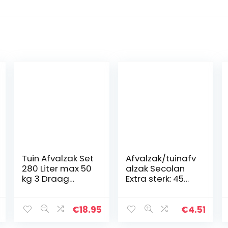
Tuin Afvalzak Set
Afvalzak/tuinafv
280 Liter max 50
alzak Secolan
kg 3 Draag
Extra sterk: 45
Handvatten
mμ. 120 Liter (10
Vuilnis Afval
Stuk)
Groot
€
18.95
€
4.51
Scheurvast