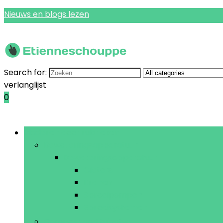
Nieuws en blogs lezen
Search for:
verlanglijst
0
Bladeren door rubrieken
Bewateringsapparatuur
Bewateringsapparatuur
Gieters
Kranen
Sproeipompen
Sproeisystemen
Compost and tuinafval