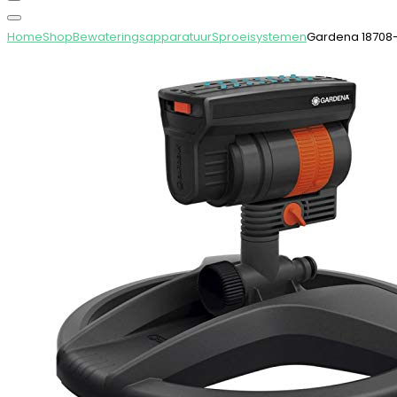
Home
Shop
Bewateringsapparatuur
Sproeisystemen
Gardena 18708-3