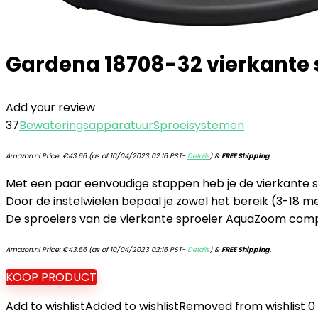
Gardena 18708-32 vierkante s
Add your review
37
Bewateringsapparatuur
Sproeisystemen
Amazon.nl Price:
€
43.66
(as of 10/04/2023 02:16 PST-
Details
)
&
FREE Shipping
.
Met een paar eenvoudige stappen heb je de vierkante 
Door de instelwielen bepaal je zowel het bereik (3-18 me
De sproeiers van de vierkante sproeier AquaZoom compac
Amazon.nl Price:
€
43.66
(as of 10/04/2023 02:16 PST-
Details
)
&
FREE Shipping
.
KOOP PRODUCT
Add to wishlist
Added to wishlist
Removed from wishlist
0