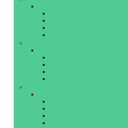
Compost and tuinafval
Composteerbakken
Compostversnellers
Tuinafvalbakken
Tuinafvalzakken
Handgereedschap
Handgereedschap
Grasscharen
Tuinfrezen and cultivators
Tuinmessen
Vorken
Plantenpotten and accessoires
Plantenpotten and accessoires
Bloempotten
Hangpotten and -manden
Inleggers voor bakken
Sierpotten