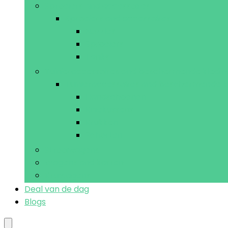
Sproeiers and accessoires
Sproeiers and accessoires
Nozzles
Sproeiers
Tanks
Tuinieraccessoires and beschermende kledin
Tuinieraccessoires and beschermende k
Handschoenen
Kniekussens
Krukken
Schorten
Strooiwagens
Wagens and karren
Kruiwagens
Deal van de dag
Blogs