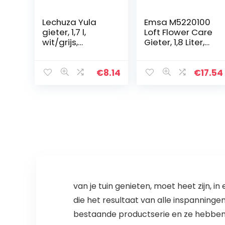
Lechuza Yula
Emsa M5220100
gieter, 1,7 l,
Loft Flower Care
wit/grijs,
Gieter, 1,8 Liter,
zijdemat 13860
Groen(Salie)
€
8.14
€
17.54
van je tuin genieten, moet heet zijn, 
die het resultaat van alle inspanningen
bestaande productserie en ze hebben 