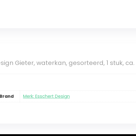
sign Gieter, waterkan, gesorteerd, 1 stuk, ca.
Brand
Merk: Esschert Design