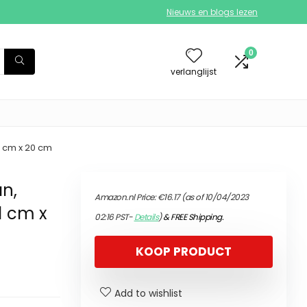
Nieuws en blogs lezen
0
verlanglijst
11 cm x 20 cm
an,
Amazon.nl Price:
€
16.17
(as of 10/04/2023
11 cm x
02:16 PST-
Details
)
&
FREE Shipping
.
KOOP PRODUCT
Add to wishlist