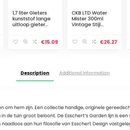
1,7 liter Gieters
CKB LTD Water
kunststof lange
Mister 300ml
uitloop gieter
Vintage Stijl
Tuingereedscha
Premium
p irrigatie voor
Klassieke Indoor
de tuin, plant –
Sproeier Fles
€
15.09
€
26.27
klassiek design
Decoratieve
rond…
Plant Mister met
Top Pompoen…
Description
Additional information
in en om hem zijn. Een collectie handige, originele geree
 in de tuin groot beloont. De Esschert’s Garden lijn is ee
naadloos aan hun filosofie van Esschert Design vastgele