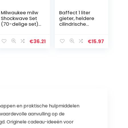
Milwaukee milw
Baffect 1 liter
Shockwave Set
gieter, heldere
(70-delige set)
cilindrische
4932471587,
gieter met
meerkleurig
roestvrijstalen
schenktuit voor
€
36.21
€
15.97
kamerplanten,
bureau,
planten…
dschappen en praktische hulpmiddelen
n waardevolle aanvulling op de
gd. Originele cadeau-ideeën voor