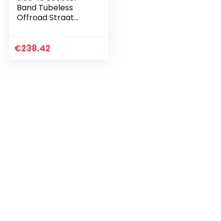
Band Tubeless
Offroad Straat
Band All Terrain
Band Scooter Band
voor Motorfiets
€
238.42
Bromfiets &
Elektrische…