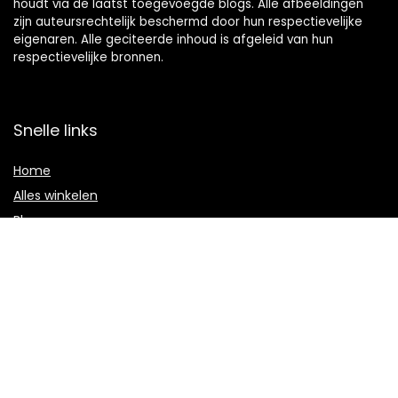
houdt via de laatst toegevoegde blogs. Alle afbeeldingen
zijn auteursrechtelijk beschermd door hun respectievelijke
eigenaren. Alle geciteerde inhoud is afgeleid van hun
respectievelijke bronnen.
Snelle links
Home
Alles winkelen
Blogs
Onze webshops
Adverteren
Verklaringen
Privacybeleid
algemene voorwaarden
Gelieerde openbaarmaking