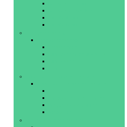
Composteerbakken
Compostversnellers
Tuinafvalbakken
Tuinafvalzakken
Handgereedschap
Handgereedschap
Grasscharen
Tuinfrezen and cultivators
Tuinmessen
Vorken
Plantenpotten and accessoires
Plantenpotten and accessoires
Bloempotten
Hangpotten and -manden
Inleggers voor bakken
Sierpotten
Sproeiers and accessoires