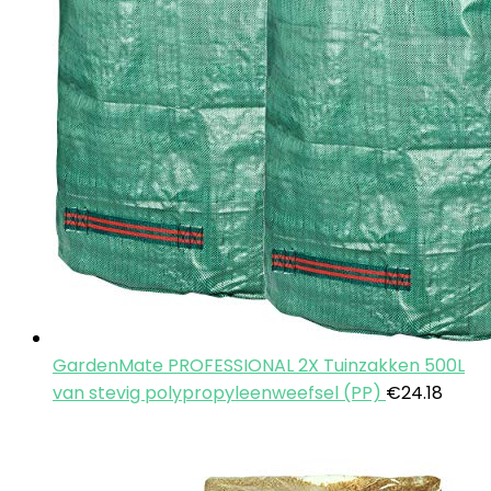
GardenMate PROFESSIONAL 2X Tuinzakken 500L
van stevig polypropyleenweefsel (PP)
€
24.18