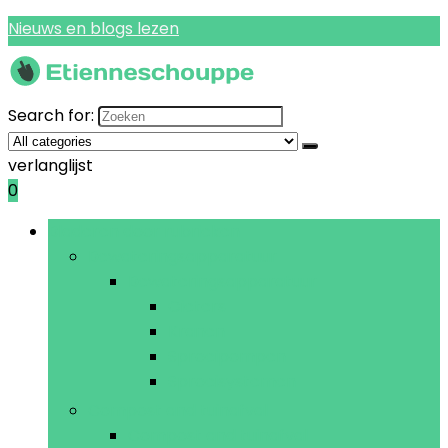
Nieuws en blogs lezen
Search for:
verlanglijst
0
Bladeren door rubrieken
Bewateringsapparatuur
Bewateringsapparatuur
Gieters
Kranen
Sproeipompen
Sproeisystemen
Compost and tuinafval
Compost and tuinafval