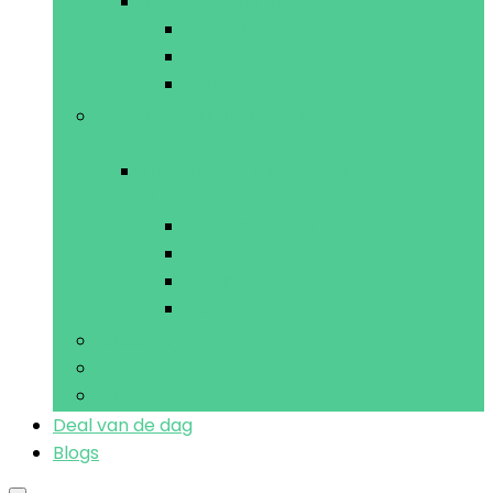
Sproeiers and accessoires
Nozzles
Sproeiers
Tanks
Tuinieraccessoires and beschermende
kleding
Tuinieraccessoires and beschermende
kleding
Handschoenen
Kniekussens
Krukken
Schorten
Strooiwagens
Wagens and karren
Kruiwagens
Deal van de dag
Blogs