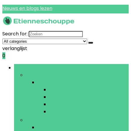
Nieuws en blogs lezen
Search for:
verlanglijst
0
Bladeren door rubrieken
Bewateringsapparatuur
Bewateringsapparatuur
Gieters
Kranen
Sproeipompen
Sproeisystemen
Compost and tuinafval
Compost and tuinafval