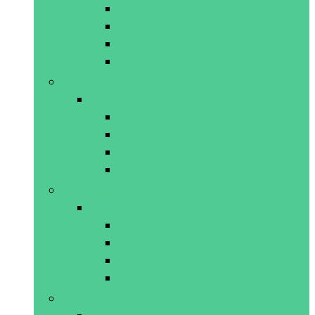
Composteerbakken
Compostversnellers
Tuinafvalbakken
Tuinafvalzakken
Handgereedschap
Handgereedschap
Grasscharen
Tuinfrezen and cultivators
Tuinmessen
Vorken
Plantenpotten and accessoires
Plantenpotten and accessoires
Bloempotten
Hangpotten and -manden
Inleggers voor bakken
Sierpotten
Sproeiers and accessoires