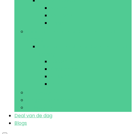
Sproeiers and accessoires
Nozzles
Sproeiers
Tanks
Tuinieraccessoires and beschermende
kleding
Tuinieraccessoires and beschermende
kleding
Handschoenen
Kniekussens
Krukken
Schorten
Strooiwagens
Wagens and karren
Kruiwagens
Deal van de dag
Blogs