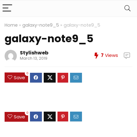
Home
»
galaxy-note9_5
»
galaxy-note9_5
galaxy-note9_5
Stylishweb
7
Views
March 13, 2019
0
Save
0
Save