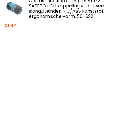
Cellfast snelkoppeling IDEAL 1/2",
SAFETOUCH koppeling voor twee
slanguiteinden, PC/ABS kunststof,
ergonomische vorm, 50-622
€
1.44
Emsa Bloembakhouder voor muren,
universeel passend, draagkracht 50 kg,
aluminium, speciaal, 508700
€
18.84
2 x kruiwagenwiel compleet wiel 3.50-8
kruiwagen wiel velg luchtbanden
€
24.04
Cellfast Koppeling IDEAL™ voor het
verbinden van twee slanguiteinden, UNI
FIT, 3/4",1/2"- 5/8", 50-640